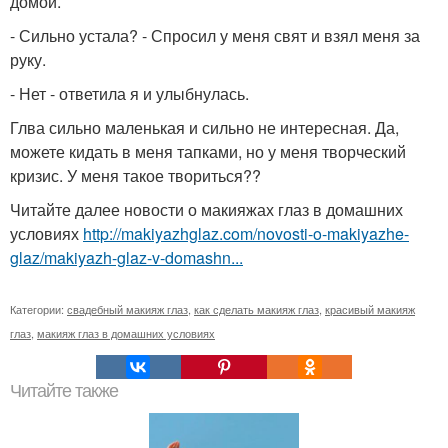
домой.
- Сильно устала? - Спросил у меня свят и взял меня за
руку.
- Нет - ответила я и улыбнулась.
Глва сильно маленькая и сильно не интересная. Да,
можете кидать в меня тапками, но у меня творческий
кризис. У меня такое твориться??
Читайте далее новости о макияжах глаз в домашних
условиях
http://makiyazhglaz.com/novosti-o-makiyazhe-
glaz/makiyazh-glaz-v-domashn...
Категории:
свадебный макияж глаз
,
как сделать макияж глаз
,
красивый макияж
глаз
,
макияж глаз в домашних условиях
Читайте также