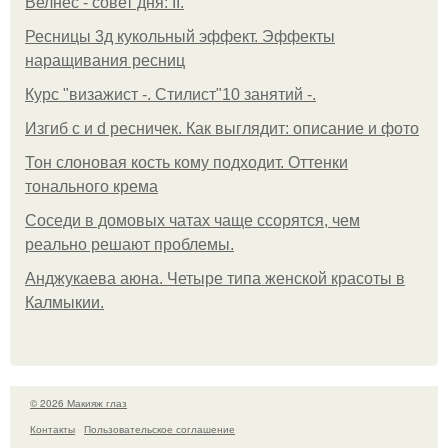
Велнес - совет дня: II.
Ресницы 3д кукольный эффект. Эффекты
наращивания ресниц
Курс "визажист -. Стилист"10 занятий -.
Изгиб c и d ресничек. Как выглядит: описание и фото
Тон слоновая кость кому подходит. Оттенки
тонального крема
Соседи в домовых чатах чаще ссорятся, чем
реально решают проблемы.
Анджукаева аюна. Четыре типа женской красоты в
Калмыкии.
© 2026 Макияж глаз
Контакты
Пользовательское соглашение