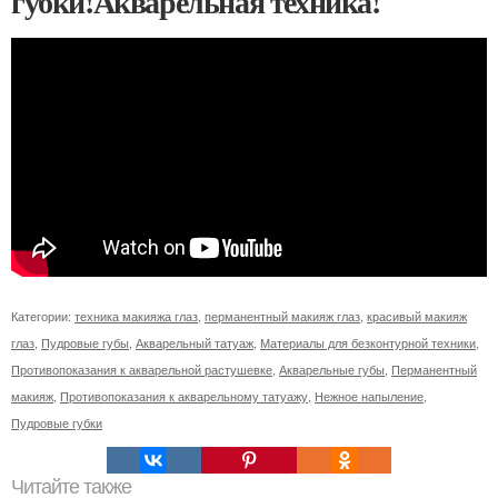
губки!Акварельная техника!
Категории:
техника макияжа глаз
,
перманентный макияж глаз
,
красивый макияж
глаз
,
Пудровые губы
,
Акварельный татуаж
,
Материалы для безконтурной техники
,
Противопоказания к акварельной растушевке
,
Акварельные губы
,
Перманентный
макияж
,
Противопоказания к акварельному татуажу
,
Нежное напыление
,
Пудровые губки
Читайте также