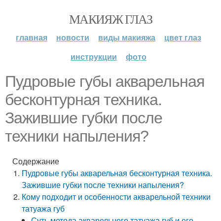
МАКИЯЖ ГЛАЗ
главная
новости
виды макияжа
цвет глаз
инструкции
фото
Пудровые губы акварельная
бесконтурная техника.
Зажившие губки после
техники напыления?
Содержание
Пудровые губы акварельная бесконтурная техника.
Зажившие губки после техники напыления?
Кому подходит и особенности акварельной техники
татуажа губ
Суть метода акварельного татуажа губ и его