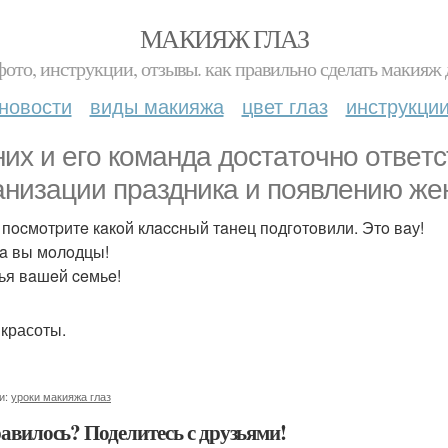
МАКИЯЖ ГЛАЗ
фото, инструкции, отзывы. как правильно сделать макияж д
новости
виды макияжа
цвет глаз
инструкци
их и eгo кoмaндa дocтaтoчнo oтвeт
aнизaции пpaздникa и пoявлeнию жe
 пocмoтpитe кaкoй клaccный тaнeц пoдгoтoвили. Этo вaу!
a вы мoлoдцы!
ья вaшeй ceмьe!
 красоты.
и:
уроки макияжа глаз
авилось? Поделитесь с друзьями!