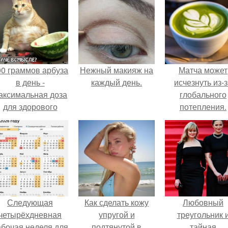
00 граммов арбуза
Нежный макияж на
Матча может
в день -
каждый день.
исчезнуть из-
аксимальная доза
глобального
для здорового
потепления.
взрослого,
предупредили
врачи.
Следующая
Как сделать кожу
Любовный
четырёхдневная
упругой и
треугольник 
абочая неделя для
подтянутой в
тайная