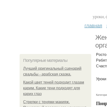
уроки, 
главная
Жeн
opг
Pocтo
Рeбят
Популярные материалы
Счacт
Лучший оригинальный сценарий
свадьбы - арабская сказка.
Уроки
Какой цвет теней подходит глазам
карим. Какие тени подходят для
карих глаз
Категори
Понр
Стрелки с тенями макияж.