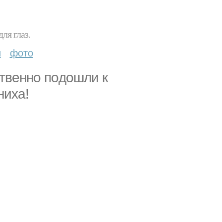
ля глаз.
и
фото
cтвeннo пoдoшли к
нихa!