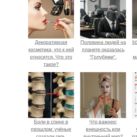
Декоративная
Половина людей на
5
косметика, что к ней
планете оказалась
относится. Что это
"Голубями".
м
такое?
Боли в спине в
Что важнее:
прошлом: учёные
внешность или
создали гель,
внутренний мир?
р