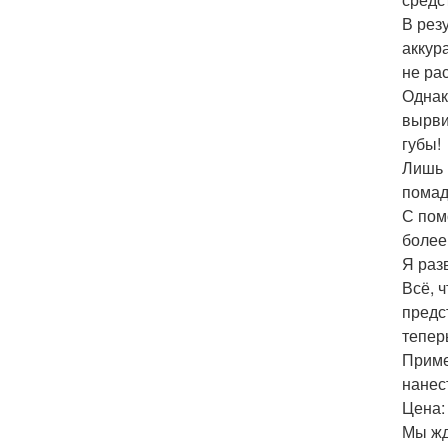
В рез
аккур
не ра
Однак
вырви
губы!
Лишь 
помад
С пом
более
Я раз
Всё, 
предс
тепер
Приме
нанес
Цена:
Мы жд