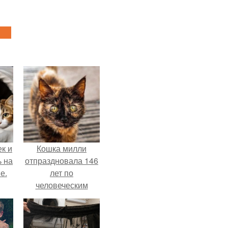
к и
Кошка милли
ь на
отпраздновала 146
е.
лет по
человеческим
Меркам и
претендует на
звание самой