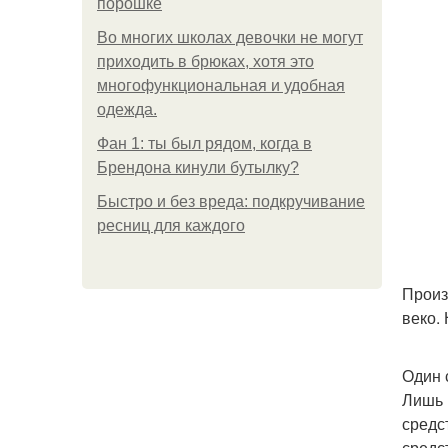
порошке
Во многих школах девочки не могут
приходить в брюках, хотя это
многофункциональная и удобная
одежда.
Фан 1: ты был рядом, когда в
Брендона кинули бутылку?
Быстро и без вреда: подкручивание
ресниц для каждого
Произ
веко. 
Один 
Лишь 
средс
средс