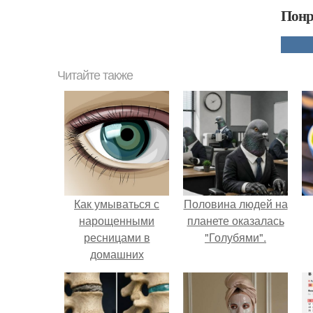
Понр
Читайте также
Как умываться с
Половина людей на
нарощенными
планете оказалась
ресницами в
"Голубями".
домашних
условиях. Как
правильно смыть
макияж с