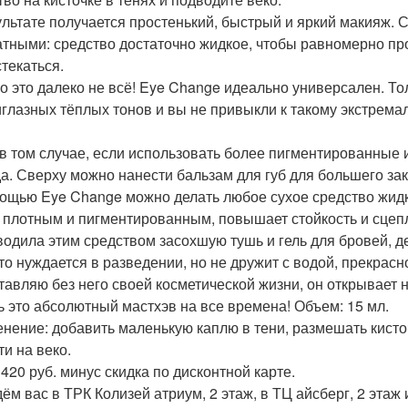
ультате получается простенький, быстрый и яркий макияж. 
атными: средство достаточно жидкое, чтобы равномерно про
стекаться.
о это далеко не всё! Eye Change идеально универсален. Толь
глазных тёплых тонов и вы не привыкли к такому экстремал
в том случае, если использовать более пигментированные и
а. Сверху можно нанести бальзам для губ для большего зак
ощью Eye Change можно делать любое сухое средство жидким
 плотным и пигментированным, повышает стойкость и сцепл
водила этим средством засохшую тушь и гель для бровей, д
что нуждается в разведении, но не дружит с водой, прекрасн
тавляю без него своей косметической жизни, он открывает 
ь это абсолютный мастхэв на все времена! Объем: 15 мл.
нение: добавить маленькую каплю в тени, размешать кисто
ти на веко.
 420 руб. минус скидка по дисконтной карте.
ём вас в ТРК Колизей атриум, 2 этаж, в ТЦ айсберг, 2 этаж 