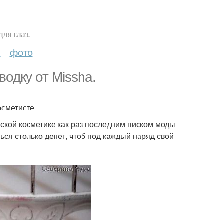
ля глаз.
и
фото
одку от Missha.
осметисте.
йской косметике как раз последним писком моды
ться столько денег, чтоб под каждый наряд свой