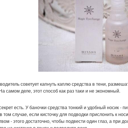
водитель советует капнуть каплю средства в тени, размешат
На самом деле, этот способ как раз таки и не экономный.
секрет есть. У баночки средства тонкий и удобный носик - пи
в том случае, если кисточку для подводки прислонить к носи
твом - этого достаточно, чтобы подвести один глаз, а при д
тво на кисточке в тенях и подводите веко.