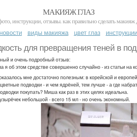
МАКИЯЖ ГЛАЗ
фото, инструкции, отзывы. как правильно сделать макияж д
новости
виды макияжа
цвет глаз
инструкци
кость для превращения теней в подв
ный и очень подробный отзыв:
ла я об этом средстве совершенно случайно - из статьи на к
оказалось мне достаточно полезным: в корейской и европе
 цветные подводки - и чем ядрёней, тем лучше - а где набра
подводки покупать? Миша как раз в этих целях идеальна.
узырёчек небольшой - всего 15 мл - но очень экономный.