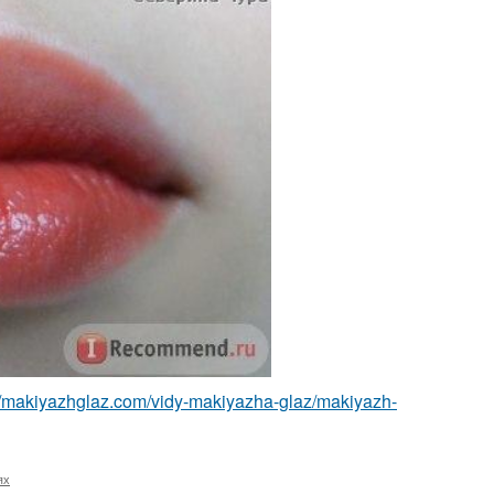
://makiyazhglaz.com/vidy-makiyazha-glaz/makiyazh-
ях