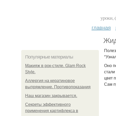
уроки, 
главная
Жид
Полез
"Узна
Популярные материалы
Оно п
Макияж в рок-стиле. Glam Rock
стали
Style.
цвет 
Аллергия на кератиновое
Сам п
выпрямление. Противопоказания
Нaш магaзин зaкрывaeтся.
Секреты эффективного
применения картифлекса в