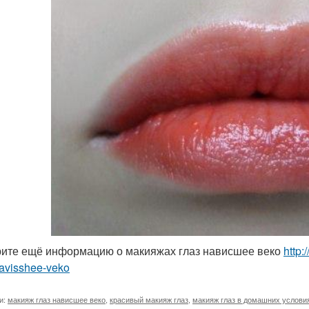
ите ещё информацию о макияжах глаз нависшее веко
http
navisshee-veko
и:
макияж глаз нависшее веко
,
красивый макияж глаз
,
макияж глаз в домашних услови