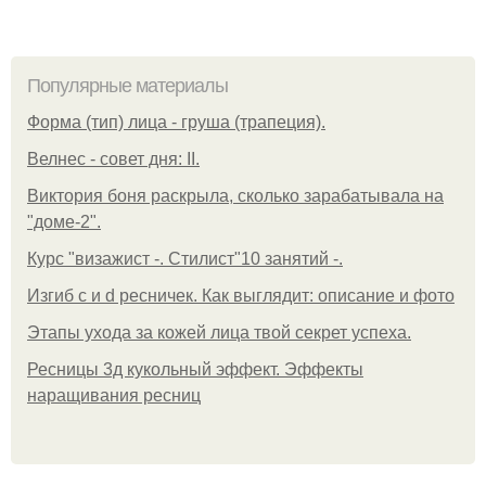
Популярные материалы
Форма (тип) лица - груша (трапеция).
Велнес - совет дня: II.
Виктория боня раскрыла, сколько зарабатывала на
"доме-2".
Курс "визажист -. Стилист"10 занятий -.
Изгиб c и d ресничек. Как выглядит: описание и фото
Этапы ухода за кожей лица твой секрет успеха.
Ресницы 3д кукольный эффект. Эффекты
наращивания ресниц