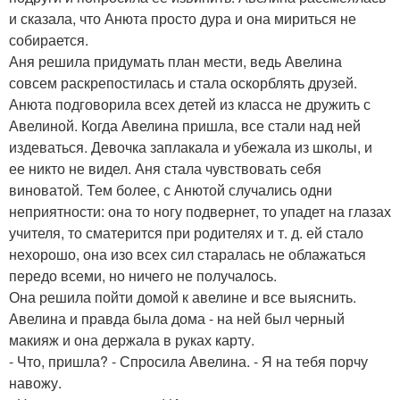
и сказала, что Анюта просто дура и она мириться не
собирается.
Аня решила придумать план мести, ведь Авелина
совсем раскрепостилась и стала оскорблять друзей.
Анюта подговорила всех детей из класса не дружить с
Авелиной. Когда Авелина пришла, все стали над ней
издеваться. Девочка заплакала и убежала из школы, и
ее никто не видел. Аня стала чувствовать себя
виноватой. Тем более, с Анютой случались одни
неприятности: она то ногу подвернет, то упадет на глазах
учителя, то сматерится при родителях и т. д. ей стало
нехорошо, она изо всех сил старалась не облажаться
передо всеми, но ничего не получалось.
Она решила пойти домой к авелине и все выяснить.
Авелина и правда была дома - на ней был черный
макияж и она держала в руках карту.
- Что, пришла? - Спросила Авелина. - Я на тебя порчу
навожу.