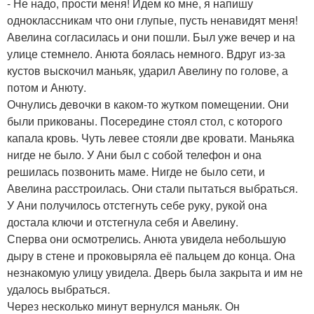
- Не надо, прости меня! Идем ко мне, я напишу
одноклассникам что они глупые, пусть ненавидят меня!
Авелина согласилась и они пошли. Был уже вечер и на
улице стемнело. Анюта боялась немного. Вдруг из-за
кустов выскочил маньяк, ударил Авелину по голове, а
потом и Анюту.
Очнулись девочки в каком-то жутком помещении. Они
были прикованы. Посередине стоял стол, с которого
капала кровь. Чуть левее стояли две кровати. Маньяка
нигде не было. У Ани был с собой телефон и она
решилась позвонить маме. Нигде не было сети, и
Авелина расстроилась. Они стали пытаться выбраться.
У Ани получилось отстегнуть себе руку, рукой она
достала ключи и отстегнула себя и Авелину.
Сперва они осмотрелись. Анюта увидела небольшую
дыру в стене и проковыряла её пальцем до конца. Она
незнакомую улицу увидела. Дверь была закрыта и им не
удалось выбраться.
Через несколько минут вернулся маньяк. Он