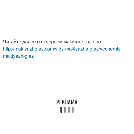
Читайте далее о вечернем макияже глаз тут
http://makiyazhglaz.com/vidy-makiyazha-glaz/vecherniy-
makiyazh-glaz