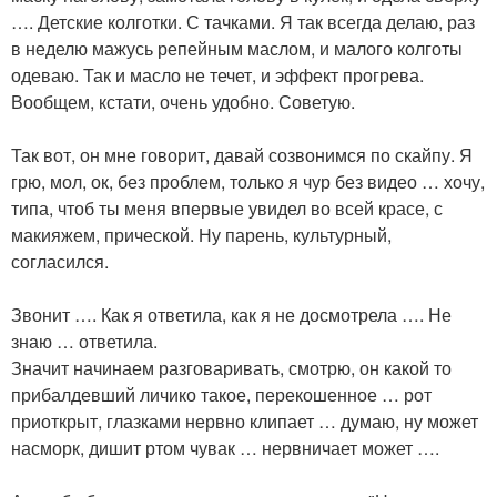
…. Детские колготки. С тачками. Я так всегда делаю, раз
в неделю мажусь репейным маслом, и малого колготы
одеваю. Так и масло не течет, и эффект прогрева.
Вообщем, кстати, очень удобно. Советую.
Так вот, он мне говорит, давай созвонимся по скайпу. Я
грю, мол, ок, без проблем, только я чур без видео … хочу,
типа, чтоб ты меня впервые увидел во всей красе, с
макияжем, прической. Ну парень, культурный,
согласился.
Звонит …. Как я ответила, как я не досмотрела …. Не
знаю … ответила.
Значит начинаем разговаривать, смотрю, он какой то
прибалдевший личико такое, перекошенное … рот
приоткрыт, глазками нервно клипает … думаю, ну может
насморк, дишит ртом чувак … нервничает может ….