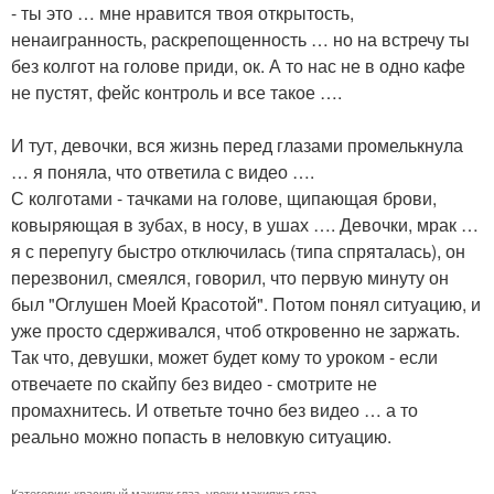
- ты это … мне нравится твоя открытость,
ненаигранность, раскрепощенность … но на встречу ты
без колгот на голове приди, ок. А то нас не в одно кафе
не пустят, фейс контроль и все такое ….
И тут, девочки, вся жизнь перед глазами промелькнула
… я поняла, что ответила с видео ….
С колготами - тачками на голове, щипающая брови,
ковыряющая в зубах, в носу, в ушах …. Девочки, мрак …
я с перепугу быстро отключилась (типа спряталась), он
перезвонил, смеялся, говорил, что первую минуту он
был "Оглушен Моей Красотой". Потом понял ситуацию, и
уже просто сдерживался, чтоб откровенно не заржать.
Так что, девушки, может будет кому то уроком - если
отвечаете по скайпу без видео - смотрите не
промахнитесь. И ответьте точно без видео … а то
реально можно попасть в неловкую ситуацию.
Категории:
красивый макияж глаз
,
уроки макияжа глаз