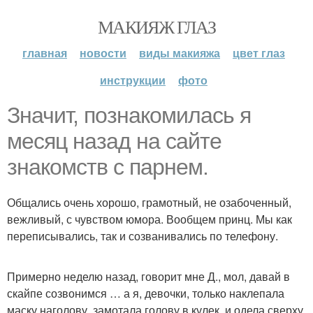
МАКИЯЖ ГЛАЗ
главная
новости
виды макияжа
цвет глаз
инструкции
фото
Значит, познакомилась я
месяц назад на сайте
знакомств с парнем.
Общались очень хорошо, грамотный, не озабоченный,
вежливый, с чувством юмора. Вообщем принц. Мы как
переписывались, так и созванивались по телефону.
Примерно неделю назад, говорит мне Д., мол, давай в
скайпе созвонимся … а я, девочки, только наклепала
маску наголову, замотала голову в кулек, и одела сверху