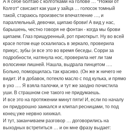
А я себе болтаю с колготками на голове … "Ножки от
Колгот" свисают как уши у зайца … голосок томный
такой, стараюсь произвести впечатление …, и
параллельный, девочки, щипаю брови! А вид у нас,
барышень, честно говоря не фонтан - когда мы брови
щипаем. Глаз прищуренный, рот приоткрыт. Ну во всей
красе потом еще оскалилась в зеркало, проверила
прикус, зубы (и все это во время беседы. Сорри за
подробности, натянула нос, проверила нет ли там
волосинки лишней. Нашла, выдрала пинцетом ….
Больно, поморщилась так красиво. (Он же ж ничего не
видит. И в добавок, потекло масло с под кулька, и прямо
в ухо …. Я взяла палочки, и тут же заодно почистила
уши. В страшном сне такого не придумаешь.
И все это на протяжении минут пяти! И, если по началу
он придурошно заикался и клипал ресницами, то под
конец уже нервно хихикал.
И тут, заканчиваем разговор … договорились на
выходных встретиться … и он мне фразу выдает: