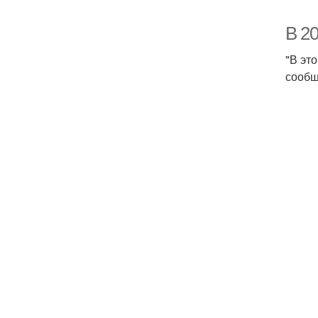
В 20
"В эт
сообщ