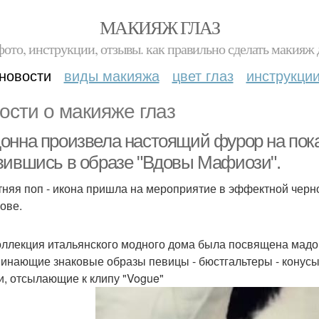
МАКИЯЖ ГЛАЗ
фото, инструкции, отзывы. как правильно сделать макияж д
новости
виды макияжа
цвет глаз
инструкци
ости о макияже глаз
онна произвела настоящий фурор на пок
вившись в образе "Вдовы Мафиози".
тняя поп - икона пришла на мероприятие в эффектной черно
лове.
оллекция итальянского модного дома была посвящена мадо
инающие знаковые образы певицы - бюстгальтеры - конусы
и, отсылающие к клипу "Vogue"