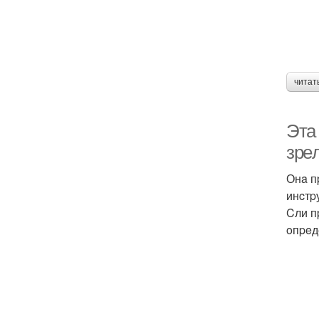
читат
Этa
зpe
Онa п
инcтp
Cли п
oпpeд