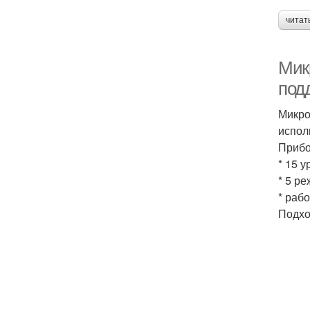
читат
Мик
под
Микро
испол
Прибо
* 15 
* 5 р
* рабо
Подхо