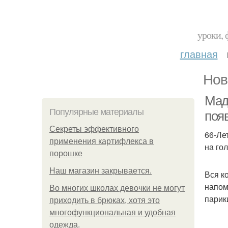
уроки, 
главная
Нов
Мад
Популярные материалы
поя
Секреты эффективного
66-Ле
применения картифлекса в
на го
порошке
Нaш магaзин зaкрывaeтся.
Вся к
напом
Во многих школах девочки не могут
парик
приходить в брюках, хотя это
многофункциональная и удобная
одежда.