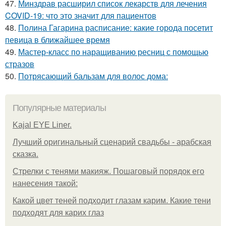
47.
Минздрав расширил список лекарств для лечения
COVID-19: что это значит для пациентов
48.
Полина Гагарина расписание: какие города посетит
певица в ближайшее время
49.
Мастер-класс по наращиванию ресниц с помощью
стразов
50.
Потрясающий бальзам для волос дома:
Популярные материалы
Kajal EYE Liner.
Лучший оригинальный сценарий свадьбы - арабская
сказка.
Стрелки с тенями макияж. Пошаговый порядок его
нанесения такой:
Какой цвет теней подходит глазам карим. Какие тени
подходят для карих глаз