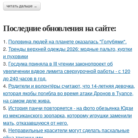
читать дальше →
Последние обновления на сайте:
1.
Половина людей на планете оказалась "Голубями".
2.
Тренды верхней одежды 2026: модные пальто, куртки
и пуховики
3.
Госдума приняла в III чтении законопроект об
увеличении вдвое лимита сверхурочной работы - с 120
до 240 часов в год.
4.
Родители и волонтёры считают, что 14-летняя девочка,
которая якобы погибла во время атаки Дронов в Туапсе,
на самом деле жива.
5.
История панчи повторяется - на фото обезьянка Юдзи
из мексиканского зоопарка, которому игрушки заменили
мать, отказавшуюся от него.
6.
Неправильные красители могут сделать пасхальные
яйца токсичными.