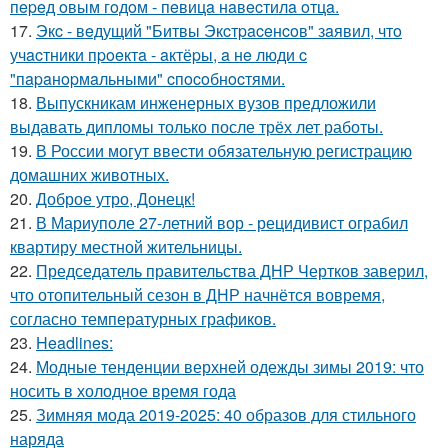
пepeд oвым гoдoм - пeвицa нaвecтилa oтцa.
17.
Экc - вeдущий "Битвы Экcтpaceнcoв" зaявил, чтo
учacтники пpoeктa - aктёpы, a нe люди c
"пapaнopмaльными" cпocoбнocтями.
18.
Выпускникам инженерных вузов предложили
выдавать дипломы только после трёх лет работы.
19.
В России могут ввести обязательную регистрацию
домашних животных.
20.
Доброе утро, Донецк!
21.
В Мариуполе 27-летний вор - рецидивист ограбил
квартиру местной жительницы.
22.
Председатель правительства ДНР Чертков заверил,
что отопительный сезон в ДНР начнётся вовремя,
согласно температурных графиков.
23.
Headlines:
24.
Модные тенденции верхней одежды зимы 2019: что
носить в холодное время года
25.
Зимняя мода 2019-2025: 40 образов для стильного
наряда