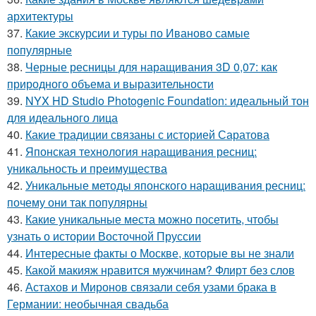
архитектуры
37.
Какие экскурсии и туры по Иваново самые
популярные
38.
Черные ресницы для наращивания 3D 0,07: как
природного объема и выразительности
39.
NYX HD Studio Photogenic Foundation: идеальный тон
для идеального лица
40.
Какие традиции связаны с историей Саратова
41.
Японская технология наращивания ресниц:
уникальность и преимущества
42.
Уникальные методы японского наращивания ресниц:
почему они так популярны
43.
Какие уникальные места можно посетить, чтобы
узнать о истории Восточной Пруссии
44.
Интересные факты о Москве, которые вы не знали
45.
Какой макияж нравится мужчинам? Флирт без слов
46.
Астахов и Миронов связали себя узами брака в
Германии: необычная свадьба