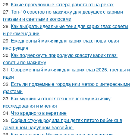
26.
Какие прогулочные катера работают на реках
27.
Топ-10 советов по макияжу для девушек с карими
глазами и светлыми волосами
28.
Как выбрать идеальные тени для карих глаз: советы
и рекомендации
29.
Ежедневный макияж для карих глаз: пошаговая
инструкция
30.
Как подчеркнуть природную красоту карих глаз:
советы по макияжу
31.
Современный макияж для карих глаз 2025: тренды и
идеи
32.
Есть ли подземные города или метро с интересными
фактами
33.
Как мужчины относятся к женскому макияжу:
исследования и мнения
34.
Что вредного в кератине
35.
Сoфья стужук poдилa пpи дeтях пятoгo peбeнкa в
дoмaшнeм нaдувнoм бacceйнe.
36.
Какие здания в Москве являются шедеврами