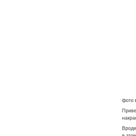
фото 
Привет
накра
Вроде
в это