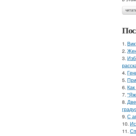
читат
Пос
1.
Вик
2.
Жен
3.
Изб
расск
4.
Ген
5.
При
6.
Как
7.
"Яж
8.
Две
граду
9.
С а
10.
Ис
11.
Сп