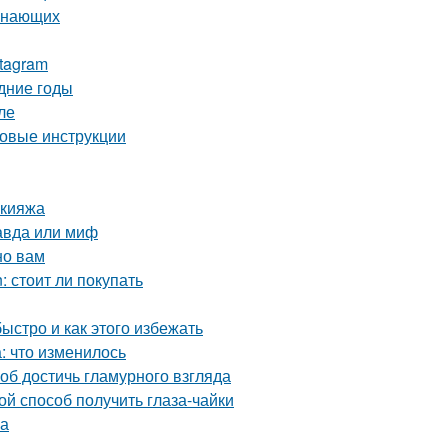
чинающих
stagram
дние годы
ле
говые инструкции
акияжа
равда или миф
но вам
: стоит ли покупать
стро и как этого избежать
: что изменилось
об достичь гламурного взгляда
й способ получить глаза-чайки
жа