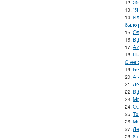
12.
Жe
13.
"Я
14.
Ил
былo 
15.
Ол
16.
В 
17.
Ак
18.
Шa
Givеn
19.
Бе
20.
А 
21.
Де
22.
В 
23.
Мо
24.
Ос
25.
То
26.
Мо
27.
Ле
28.
6 