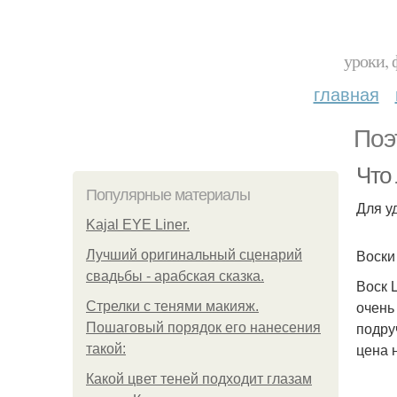
уроки, 
главная
Поэ
Что 
Популярные материалы
Для у
Kajal EYE Liner.
Воски
Лучший оригинальный сценарий
свадьбы - арабская сказка.
Воск 
очень
Стрелки с тенями макияж.
подру
Пошаговый порядок его нанесения
цена 
такой:
Какой цвет теней подходит глазам