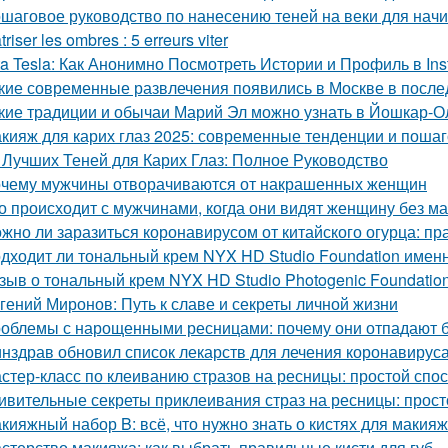
шаговое руководство по нанесению теней на веки для на
triser les ombres : 5 erreurs viter
ta Tesla: Как Анонимно Посмотреть Истории и Профиль в In
кие современные развлечения появились в Москве в после
кие традиции и обычаи Марий Эл можно узнать в Йошкар-О
кияж для карих глаз 2025: современные тенденции и поша
 Лучших Теней для Карих Глаз: Полное Руководство
чему мужчины отворачиваются от накрашенных женщин
о происходит с мужчинами, когда они видят женщину без м
жно ли заразиться коронавирусом от китайского огурца: п
дходит ли тональный крем NYX HD Studio Foundation имен
зыв о тональный крем NYX HD Studio Photogenic Foundation
гений Миронов: Путь к славе и секреты личной жизни
облемы с нарощенными ресницами: почему они отпадают бы
нздрав обновил список лекарств для лечения коронавируса
стер-класс по клеиванию стразов на ресницы: простой спос
ивительные секреты приклеивания страз на ресницы: просто
кияжный набор B: всё, что нужно знать о кистях для макия
стерство макияжа: как выбрать правильные кисти для губ