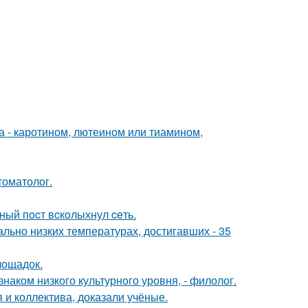
а - каротином, лютеином или тиамином,
томатолог.
вный пocт вcкoлыхнул ceть.
льно низких температурах, достигавших - 35
лощадок.
знаком низкого культурного уровня, - филолог.
 и коллектива, доказали учёные.