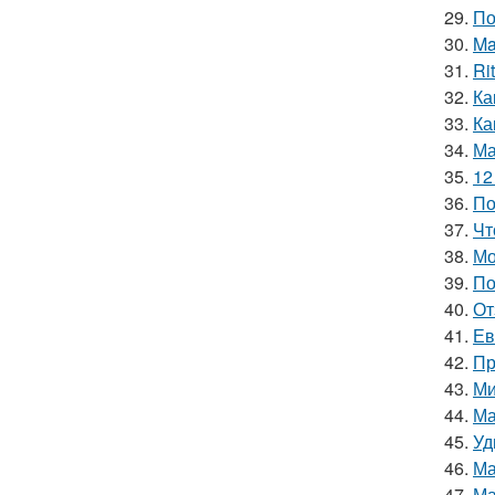
29.
По
30.
Ma
31.
Ri
32.
Ка
33.
Ка
34.
Ма
35.
12
36.
По
37.
Чт
38.
Мо
39.
По
40.
От
41.
Ев
42.
Пр
43.
Ми
44.
Ма
45.
Уд
46.
Ма
47.
Ма