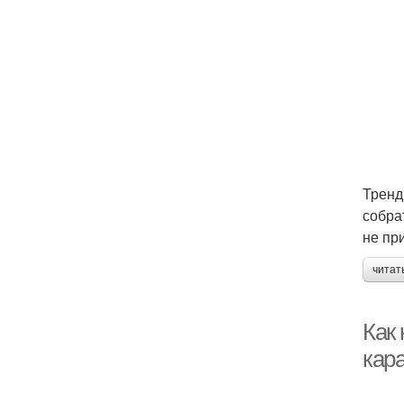
Тренд
собра
не пр
читат
Как
кар