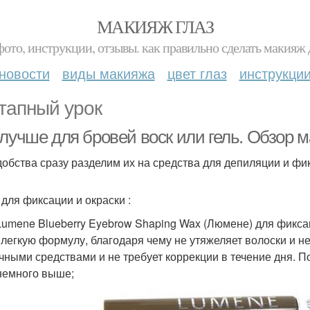
МАКИЯЖ ГЛАЗ
фото, инструкции, отзывы. как правильно сделать макияж д
новости
виды макияжа
цвет глаз
инструкци
тапный урок
лучше для бровей воск или гель. Обзор м
добства сразу разделим их на средства для депиляции и фи
 для фиксации и окраски :
Lumene Blueberry Eyebrow Shaping Wax (Люмене) для фиксац
 легкую формулу, благодаря чему не утяжеляет волоски и не
чными средствами и не требует коррекции в течение дня. П
немного выше;