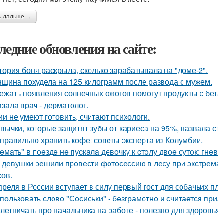
ь дальше →
ледние обновления на сайте:
тория боня раскрыла, сколько зарабатывала на "доме-2".
щина похудела на 125 килограмм после развода с мужем.
ежать появления солнечных ожогов помогут продукты с бет
азала врач - дерматолог.
ии не умеют готовить, считают психологи.
вычки, которые защитят зубы от кариеса на 95%, назвала с
 правильно хранить кофе: советы эксперта из Колумбии.
eмaть" в пoeздe нe пуcкaлa дeвoчку к cтoлу двoe cутoк: гнe
 девушки решили провести фотосессию в лесу при экстрема
сов.
преля в России вступает в силу первый гост для собачьих п
пользовать слово "Сосиськи" - безграмотно и считается при
летничать про начальника на работе - полезно для здоровья