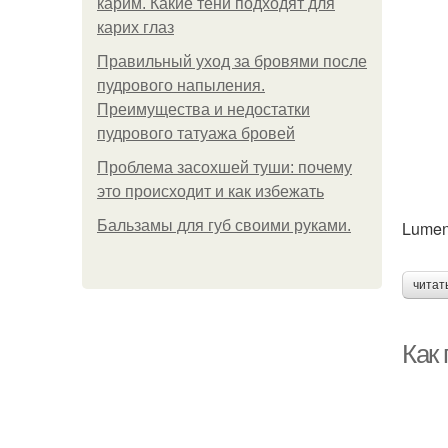
карим. Какие тени подходят для
карих глаз
Правильный уход за бровями после
пудрового напыления.
Преимущества и недостатки
пудрового татуажа бровей
Проблема засохшей туши: почему
это происходит и как избежать
Бальзамы для губ своими руками.
Lume
читат
Как 