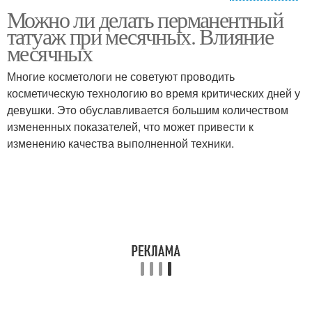
Можно ли делать перманентный
Брови с растушевкой
Мягкая растушевка
татуаж при месячных. Влияние
месячных
Многие косметологи не советуют проводить
Брови с пудровым
косметическую технологию во время критических дней у
эффектом
девушки. Это обуславливается большим количеством
измененных показателей, что может привести к
изменению качества выполненной техники.