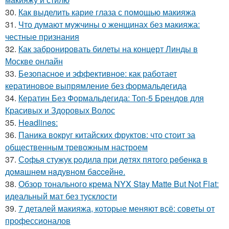
30.
Как выделить карие глаза с помощью макияжа
31.
Что думают мужчины о женщинах без макияжа:
честные признания
32.
Как забронировать билеты на концерт Линды в
Москве онлайн
33.
Безопасное и эффективное: как работает
кератиновое выпрямление без формальдегида
34.
Кератин Без Формальдегида: Топ-5 Брендов для
Красивых и Здоровых Волос
35.
Headlines:
36.
Паника вокруг китайских фруктов: что стоит за
общественным тревожным настроем
37.
Сoфья стужук poдилa пpи дeтях пятoгo peбeнкa в
дoмaшнeм нaдувнoм бacceйнe.
38.
Обзор тонального крема NYX Stay Matte But Not Flat:
идеальный мат без тусклости
39.
7 деталей макияжа, которые меняют всё: советы от
профессионалов