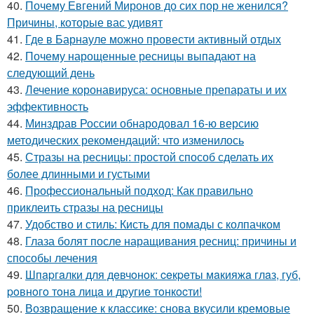
40.
Почему Евгений Миронов до сих пор не женился?
Причины, которые вас удивят
41.
Где в Барнауле можно провести активный отдых
42.
Почему нарощенные ресницы выпадают на
следующий день
43.
Лечение коронавируса: основные препараты и их
эффективность
44.
Минздрав России обнародовал 16-ю версию
методических рекомендаций: что изменилось
45.
Стразы на ресницы: простой способ сделать их
более длинными и густыми
46.
Профессиональный подход: Как правильно
приклеить стразы на ресницы
47.
Удобство и стиль: Кисть для помады с колпачком
48.
Глаза болят после наращивания ресниц: причины и
способы лечения
49.
Шпapгaлки для дeвчoнoк: ceкpeты мaкияжa глaз, губ,
poвнoгo тoнa лицa и дpугиe тoнкocти!
50.
Возвращение к классике: снова вкусили кремовые