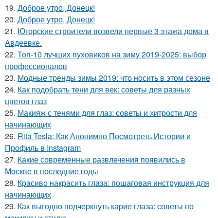
19.
Доброе утро, Донецк!
20.
Доброе утро, Донецк!
21.
Югорские строители возвели первые 3 этажа дома в
Авдеевке.
22.
Топ-10 лучших пуховиков на зиму 2019-2025: выбор
профессионалов
23.
Модные тренды зимы 2019: что носить в этом сезоне
24.
Как подобрать тени для век: советы для разных
цветов глаз
25.
Макияж с тенями для глаз: советы и хитрости для
начинающих
26.
Rita Tesla: Как Анонимно Посмотреть Истории и
Профиль в Instagram
27.
Какие современные развлечения появились в
Москве в последние годы
28.
Красиво накрасить глаза: пошаговая инструкция для
начинающих
29.
Как выгодно подчеркнуть карие глаза: советы по
макияжу и стилю