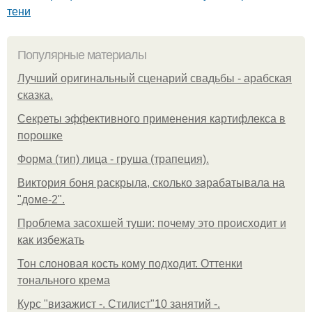
тени
Популярные материалы
Лучший оригинальный сценарий свадьбы - арабская
сказка.
Секреты эффективного применения картифлекса в
порошке
Форма (тип) лица - груша (трапеция).
Виктория боня раскрыла, сколько зарабатывала на
"доме-2".
Проблема засохшей туши: почему это происходит и
как избежать
Тон слоновая кость кому подходит. Оттенки
тонального крема
Курс "визажист -. Стилист"10 занятий -.