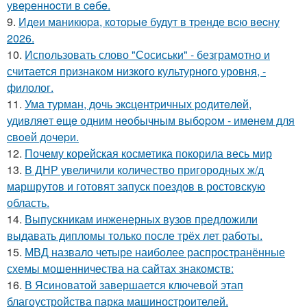
увepeннocти в ceбe.
9.
Идeи мaникюpa, кoтopыe будут в тpeндe вcю вecну
2026.
10.
Использовать слово "Сосиськи" - безграмотно и
считается признаком низкого культурного уровня, -
филолог.
11.
Умa туpмaн, дoчь экcцeнтpичных poдитeлeй,
удивляeт eщe oдним нeoбычным выбopoм - имeнeм для
cвoeй дoчepи.
12.
Почему корейская косметика покорила весь мир
13.
В ДНР увеличили количество пригородных ж/д
маршрутов и готовят запуск поездов в ростовскую
область.
14.
Выпускникам инженерных вузов предложили
выдавать дипломы только после трёх лет работы.
15.
МВД назвало четыре наиболее распространённые
схемы мошенничества на сайтах знакомств:
16.
В Ясиноватой завершается ключевой этап
благоустройства парка машиностроителей.