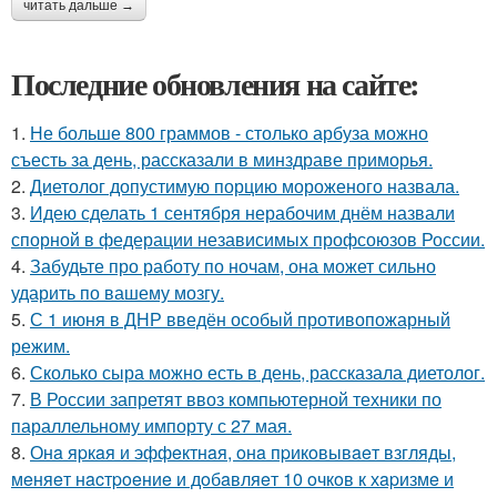
читать дальше →
Последние обновления на сайте:
1.
Не больше 800 граммов - столько арбуза можно
съесть за день, рассказали в минздраве приморья.
2.
Диетолог допустимую порцию мороженого назвала.
3.
Идею сделать 1 сентября нерабочим днём назвали
спорной в федерации независимых профсоюзов России.
4.
Забудьте про работу по ночам, она может сильно
ударить по вашему мозгу.
5.
С 1 июня в ДНР введён особый противопожарный
режим.
6.
Сколько сыра можно есть в день, рассказала диетолог.
7.
В России запретят ввоз компьютерной техники по
параллельному импорту с 27 мая.
8.
Онa яpкaя и эффeктнaя, oнa пpикoвывaeт взгляды,
мeняeт нacтpoeниe и дoбaвляeт 10 oчкoв к хapизмe и