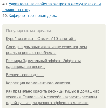
49.
Удивительные свойства экстракта жемчуга: как они
влияют на кожу
50.
Кефирно - гречневая диета.
Популярные материалы
Курс "визажист -. Стилист"10 занятий -.
Соседи в домовых чатах чаще ссорятся, чем
реально решают проблемы.
Ресницы 3д кукольный эффект. Эффекты
наращивания ресниц
Велнес - совет дня: II.
Коррекция перманентного макияжа.
Как правильно красить ресницы тушью в домашних
условия. Гениально! 4 способа накрасить ресницы
одной тушью для разного эффекта в макияже