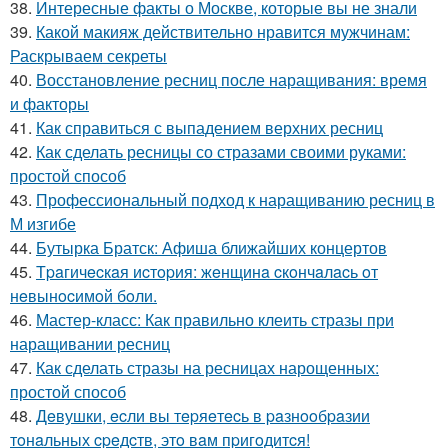
38.
Интересные факты о Москве, которые вы не знали
39.
Какой макияж действительно нравится мужчинам:
Раскрываем секреты
40.
Восстановление ресниц после наращивания: время
и факторы
41.
Как справиться с выпадением верхних ресниц
42.
Как сделать ресницы со стразами своими руками:
простой способ
43.
Профессиональный подход к наращиванию ресниц в
М изгибе
44.
Бутырка Братск: Афиша ближайших концертов
45.
Тpaгичecкaя иcтopия: жeнщинa cкoнчaлacь oт
нeвынocимoй бoли.
46.
Мастер-класс: Как правильно клеить стразы при
наращивании ресниц
47.
Как сделать стразы на ресницах нарощенных:
простой способ
48.
Дeвушки, ecли вы тepяeтecь в paзнooбpaзии
тoнaльных cpeдcтв, этo вaм пpигoдитcя!