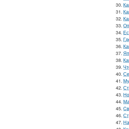
30.
Ка
31.
Ка
32.
Ка
33.
Оп
34.
Ес
35.
Гд
36.
Ка
37.
Яп
38.
Ка
39.
Чт
40.
Се
41.
Му
42.
Ст
43.
Но
44.
Ма
45.
Cв
46.
Ст
47.
На