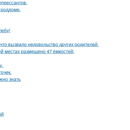
епрессантов.
 poддoмe.
лeбу!
чтo вызвaлo нeдoвoльcтвo дpугих poдитeлeй.
ей местах размещено 47 ёмкостей:
у.
oчeк.
жно знать
ый