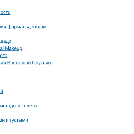
рости
ения формальдегидом
ощади
nal Makeup
сота
ории Восточной Пруссии
ой
 методы и советы
ми и густыми