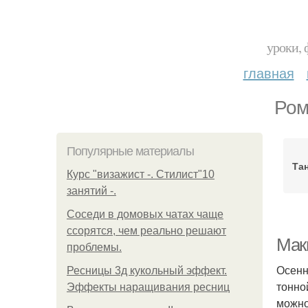
уроки, 
главная
Ром
Популярные материалы
Та
Курс "визажист -. Стилист"10
занятий -.
Соседи в домовых чатах чаще
ссорятся, чем реально решают
Мак
проблемы.
Осенн
Ресницы 3д кукольный эффект.
тонно
Эффекты наращивания ресниц
можно