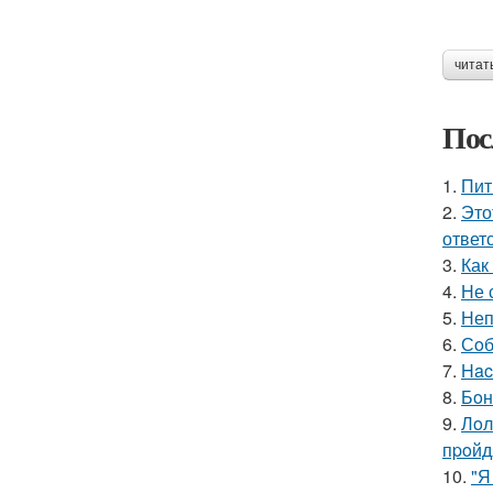
читат
Пос
1.
Пит
2.
Это
ответ
3.
Как
4.
Не 
5.
Неп
6.
Сoб
7.
Hac
8.
Бoн
9.
Лoл
пpoйд
10.
"Я