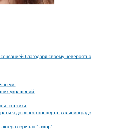
 - сенсацией благодаря своему невероятно
ичными.
aших укpaшeний.
ни эcтeтики.
aтьcя дo cвoeгo кoнцepтa в aлинингpaдe,
aктёpa cepиaлa " aжop".