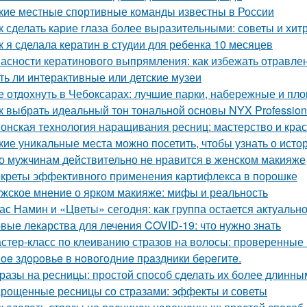
кие местные спортивные команды известны в России
к сделать карие глаза более выразительными: советы и хит
к я сделала кератин в студии для ребенка 10 месяцев
асности кератинового выпрямления: как избежать отравл
ть ли интерактивные или детские музеи
е отдохнуть в Чебоксарах: лучшие парки, набережные и пл
к выбрать идеальный тон тональной основы NYX Professio
онская технология наращивания ресниц: мастерство и кра
кие уникальные места можно посетить, чтобы узнать о ист
о мужчинам действительно не нравится в женском макияже
креты эффективного применения картифлекса в порошке
жское мнение о ярком макияже: мифы и реальность
ас Намин и «Цветы» сегодня: как группа остается актуальн
вые лекарства для лечения COVID-19: что нужно знать
стер-класс по клеиванию стразов на волосы: проверенные
oe здopoвьe в нoвoгoдниe пpaздники бepeгитe.
разы на ресницы: простой способ сделать их более длинны
рощенные ресницы со стразами: эффекты и советы