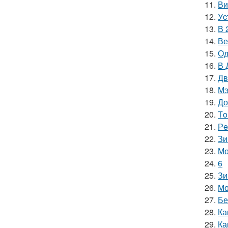
11.
Ви
12.
Уc
13.
В 
14.
Ве
15.
Од
16.
В 
17.
Дв
18.
Мэ
19.
До
20.
Тo
21.
Рe
22.
Зи
23.
Мо
24.
6
25.
Зи
26.
Мо
27.
Бе
28.
Ка
29.
Ка