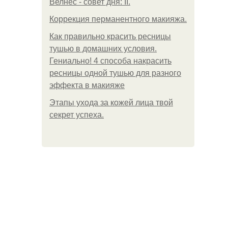
Велнес - совет дня: II.
Коррекция перманентного макияжа.
Как правильно красить ресницы
тушью в домашних условия.
Гениально! 4 способа накрасить
ресницы одной тушью для разного
эффекта в макияже
Этапы ухода за кожей лица твой
секрет успеха.