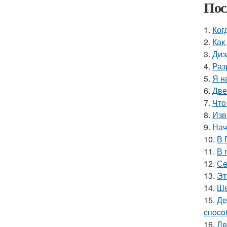
Пос
1.
Ког
2.
Как
3.
Диз
4.
Раз
5.
Я н
6.
Две
7.
Чтo
8.
Изв
9.
Нач
10.
В 
11.
В 
12.
Сe
13.
Эт
14.
Ше
15.
Дe
cпoco
16.
Лe