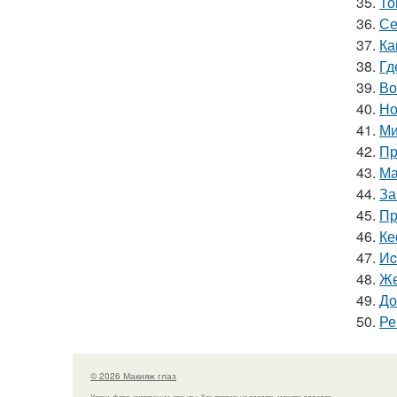
35.
То
36.
Се
37.
Ка
38.
Гд
39.
Во
40.
Но
41.
Ми
42.
Пр
43.
Ма
44.
За
45.
Пр
46.
Ке
47.
Иc
48.
Же
49.
До
50.
Ре
© 2026 Макияж глаз
Уроки, фото, инструкции, отзывы. Как правильно сделать макияж для глаз.