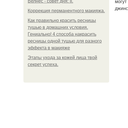
могут
Велнес - совет дня: II.
джинс
Коррекция перманентного макияжа.
Как правильно красить ресницы
тушью в домашних условия.
Гениально! 4 способа накрасить
ресницы одной тушью для разного
эффекта в макияже
Этапы ухода за кожей лица твой
секрет успеха.