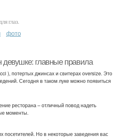
ля глаз.
и
фото
н девушке: главные правила
cci ), потертых джинсах и свитерах oversize. Это
едений. Сегодня в таком луке можно появиться
щение ресторана – отличный повод надеть
рые моменты.
х посетителей. Но в некоторые заведения вас