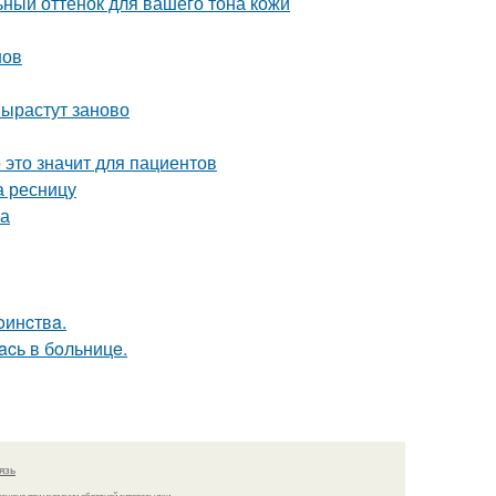
льный оттенок для вашего тона кожи
нов
вырастут заново
 это значит для пациентов
а ресницу
жа
oинcтвa.
acь в бoльницe.
язь
решено при указании обратной гиперссылки.