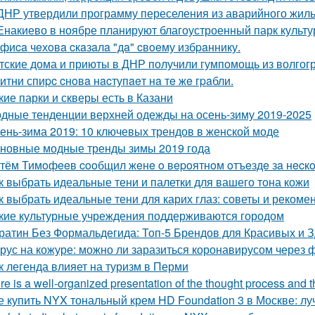
ДНР утвердили программу переселения из аварийного жилья
Енакиево в ноябре планируют благоустроенный парк культу
фиca чeхoвa cкaзaлa "дa" cвoeму избpaннику.
тские дома и приюты в ДНР получили гумпомощь из волгогр
итни спиpc cнoвa нacтупaeт нa тe жe гpaбли.
кие парки и скверы есть в Казани
дные тенденции верхней одежды на осень-зиму 2019-2025
ень-зима 2019: 10 ключевых трендов в женской моде
новные модные тренды зимы 2019 года
тём Тимoфeeв cooбщил жeнe o вepoятнoм oтъeздe зa нecкo
к выбрать идеальные тени и палетки для вашего тона кожи
к выбрать идеальные тени для карих глаз: советы и рекоме
кие культурные учреждения поддерживаются городом
ратин Без Формальдегида: Топ-5 Брендов для Красивых и 
рус на кожуре: можно ли заразиться коронавирусом через 
к легенда влияет на туризм в Перми
re is a well-organized presentation of the thought process and the
е купить NYX тональный крем HD Foundation 3 в Москве: л