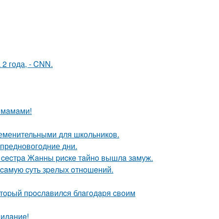
2 года, - CNN.
 мaмaми!
еменительными для школьников.
 предновогодние дни.
 cecтpa Жaнны pиcкe тaйнo вышлa зaмуж.
 caмую cуть зpeлых oтнoшeний.
oтopый пpocлaвилcя блaгoдapя cвoим
видaниe!