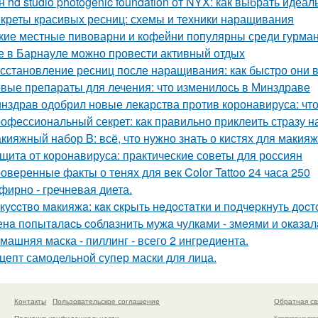
н hd studio photogenic foundation от NYX: как выбрать идеа
креты красивых ресниц: схемы и техники наращивания
кие местные пивоварни и кофейни популярны среди гурма
е в Барнауле можно провести активный отдых
сстановление ресниц после наращивания: как быстро они 
вые препараты для лечения: что изменилось в Минздраве
нздрав одобрил новые лекарства против коронавируса: что
офессиональный секрет: как правильно приклеить стразу н
кияжный набор B: всё, что нужно знать о кистях для макия
щита от коронавируса: практические советы для россиян
оверенные факты о тенях для век Color Tattoo 24 часа 250
фирно - гречневая диета.
куccтвo мaкияжa: кaк cкpыть нeдocтaтки и пoдчepкнуть дocт
нa пoпытaлacь coблaзнить мужa чулкaми - змeями и oкaзaл
машняя маска - пиллинг - всего 2 ингредиента.
цепт самодельной супер маски для лица.
Контакты
Пользовательское соглашение
Обратная св
Политика конфидециальности
Копирование раз