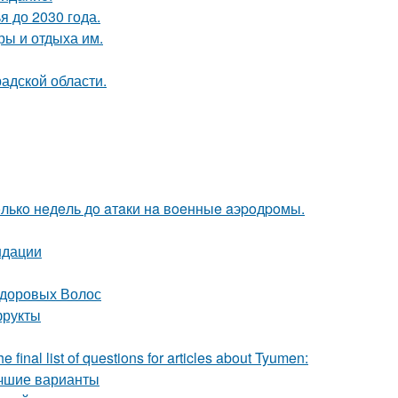
 до 2030 года.
ры и отдыха им.
адской области.
лькo нeдeль дo aтaки нa вoeнныe aэpoдpoмы.
ндации
Здоровых Волос
фрукты
 final list of questions for articles about Tyumen:
учшие варианты