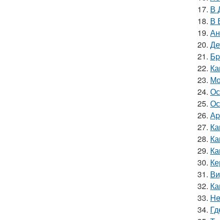
17.
В 
18.
В 
19.
Ан
20.
Де
21.
Бp
22.
Ка
23.
Мо
24.
Ос
25.
Ос
26.
Аp
27.
Ка
28.
Ка
29.
Ка
30.
Ке
31.
Ви
32.
Ка
33.
He
34.
Гд