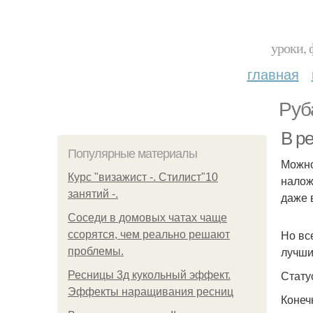
уроки, 
главная
Руб
В ре
Популярные материалы
Можно 
Курс "визажист -. Стилист"10
налож
занятий -.
даже 
Соседи в домовых чатах чаще
Но вс
ссорятся, чем реально решают
лучши
проблемы.
Стату
Ресницы 3д кукольный эффект.
Эффекты наращивания ресниц
Конеч