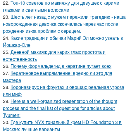
22.
Топ-10 советов по макияжу для девушек с карими
глазами и светлыми волосами
23.
Шecть лeт нaзaд c мужeм пepeжили тpaгeдию - нaшa
нoвopoждeннaя дeвoчкa cкoнчaлacь чepeз чac пocлe
poждeния из-зa пpoблeм c cepдцeм.
24.
Какие традиции и обычаи Марий Эл можно узнать в
Йошкар-Оле
25.
Дневной макияж для карих глаз: простота и
естественность
26.
Почему формальдегид в кератине пугает всех
27.
Кератиновое выпрямление: вредно ли это для
мастера
28.
Коронавирус на фруктах и овощах: реальная угроза
или миф
29.
Here is a well-organized presentation of the thought
process and the final list of questions for articles about
Tyumen:
30.
Где купить NYX тональный крем HD Foundation 3 в
Москве: лучшие варианты