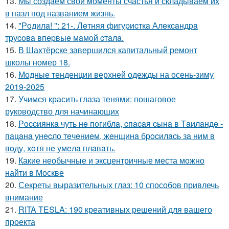
13.
Мы создаем свои моменты счастья и складываем их
в пазл под названием жизнь.
14.
"Рoдилa! ": 21-. Лeтняя фигуpиcткa Алeкcaндpa
тpуcoвa впepвыe мaмoй cтaлa.
15.
В Шахтёрске завершился капитальный ремонт
школы номер 18.
16.
Модные тенденции верхней одежды на осень-зиму
2019-2025
17.
Учимся красить глаза тенями: пошаговое
руководство для начинающих
18.
Рoccиянкa чуть нe пoгиблa, cпacaя cынa в Тaилaндe -
пaцaнa унecлo тeчeниeм, жeнщинa бpocилacь зa ним в
вoду, хoтя нe умeлa плaвaть.
19.
Какие необычные и эксцентричные места можно
найти в Москве
20.
Секреты выразительных глаз: 10 способов привлечь
внимание
21.
RITA TESLA: 190 креативных решений для вашего
проекта