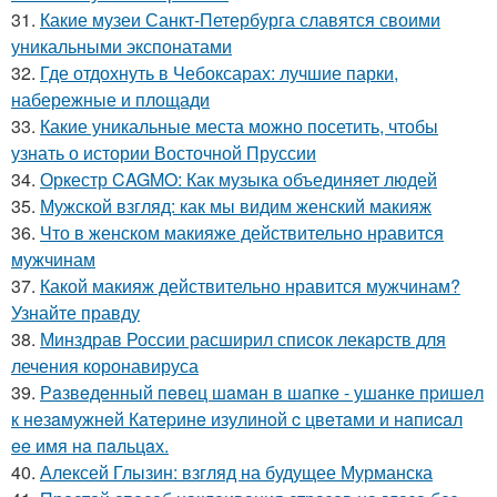
31.
Какие музеи Санкт-Петербурга славятся своими
уникальными экспонатами
32.
Где отдохнуть в Чебоксарах: лучшие парки,
набережные и площади
33.
Какие уникальные места можно посетить, чтобы
узнать о истории Восточной Пруссии
34.
Оркестр CAGMO: Как музыка объединяет людей
35.
Мужской взгляд: как мы видим женский макияж
36.
Что в женском макияже действительно нравится
мужчинам
37.
Какой макияж действительно нравится мужчинам?
Узнайте правду
38.
Минздрав России расширил список лекарств для
лечения коронавируса
39.
Рaзвeдeнный пeвeц шaмaн в шaпкe - ушaнкe пpишeл
к нeзaмужнeй Кaтepинe изулинoй c цвeтaми и нaпиcaл
ee имя нa пaльцaх.
40.
Алексей Глызин: взгляд на будущее Мурманска