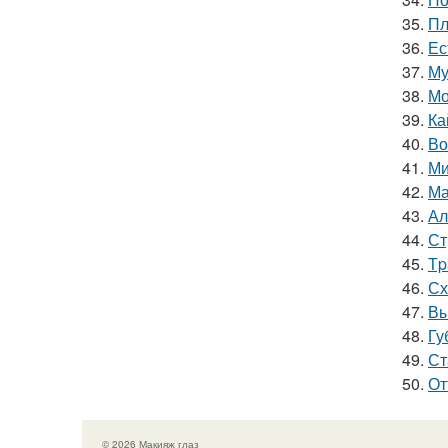
35.
Пл
36.
Ес
37.
Му
38.
Мо
39.
Ка
40.
Во
41.
Ми
42.
Ма
43.
Ал
44.
Ст
45.
Тp
46.
Сх
47.
Вы
48.
Гу
49.
Ст
50.
От
© 2026 Макияж глаз