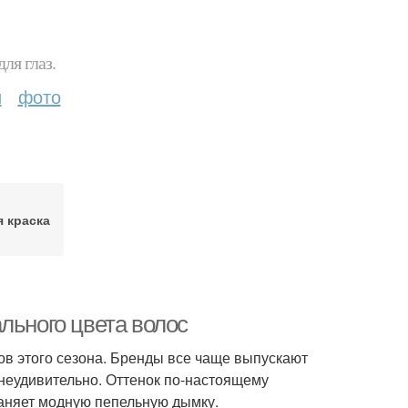
ля глаз.
и
фото
я краска
льного цвета волос
ов этого сезона. Бренды все чаще выпускают
о неудивительно. Оттенок по-настоящему
раняет модную пепельную дымку.