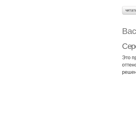
читат
Вас
Серо
Это п
оттен
решен