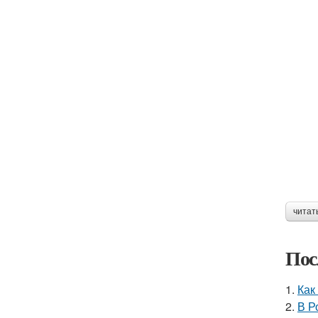
читат
Пос
1.
Как
2.
В Р