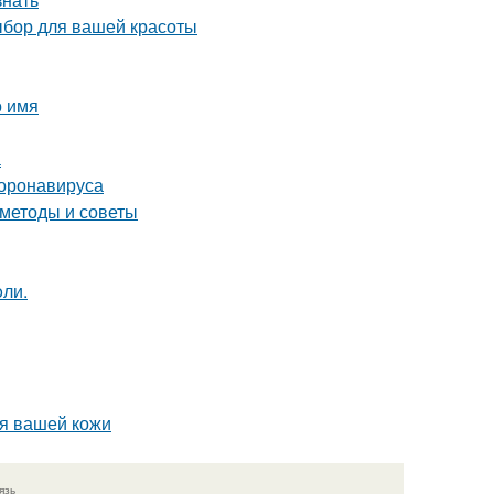
ыбор для вашей красоты
о имя
а
коронавируса
 методы и советы
oли.
ля вашей кожи
язь