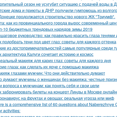
опительный сезон не усугубит ситуацию с подачей воды в 
тские дома и приюты в ДНР получили гумпомощь из волгогр
Донецке продолжается строительство нового ЖК "Триумф".
та: как из провинциального города вырос современный цен
п-10 бюджетных трендовых нарядов зимы 2019
шаговое руководство: как правильно красить глаза тенями
к подобрать тени под цвет глаз: советы для каждого оттенка
кие из достопримечательностей самые популярные среди т
к архитектура Калуги сочетает историю и космос
еальный макияж для карих глаз: советы для каждого дня
рие глаза: как сделать их ярче с помощью макияжа
кияж глазами мужчин: Что они действительно думают
о думают мужчины о женщинах без макияжа: честные приз
и вопроса к мужчинам: как понять себя и свои цели
к забронировать билеты на концерт Линды в Москве онлайн
ронавирус на фруктах и овощах: реальная угроза или миф
re is a comprehensive list of 60 questions about Naberezhnye Ch
 activities:
лное руководство по наращиванию ресниц: все, что нужно 