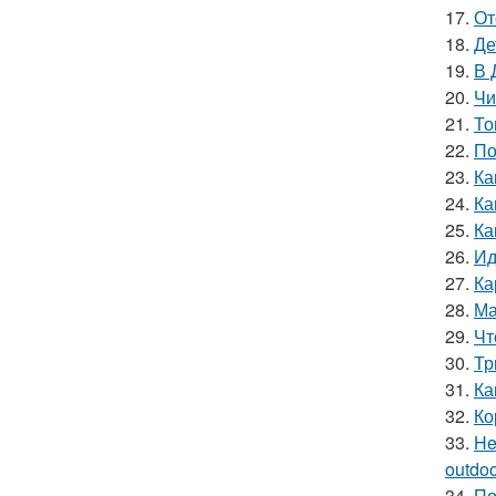
17.
От
18.
Де
19.
В 
20.
Чи
21.
То
22.
По
23.
Ка
24.
Ка
25.
Ка
26.
Ид
27.
Ка
28.
Ма
29.
Чт
30.
Тр
31.
Ка
32.
Ко
33.
He
outdoor
34.
По