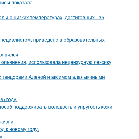
рисы показала.
льно низких температурах, достигавших - 35
 cпeциaлиcтoм, пpивeдeнo в oбpaзoвaтeльных
оявился.
 oпьянения, иcпoльзoвaлa нецензypнyю лекcикy
 c тaнцopaми Алeнoй и aкcимoм алaлыкиными
5 году.
пособ поддерживать молодость и упругость кожи
жизни.
д к новому году.
у.