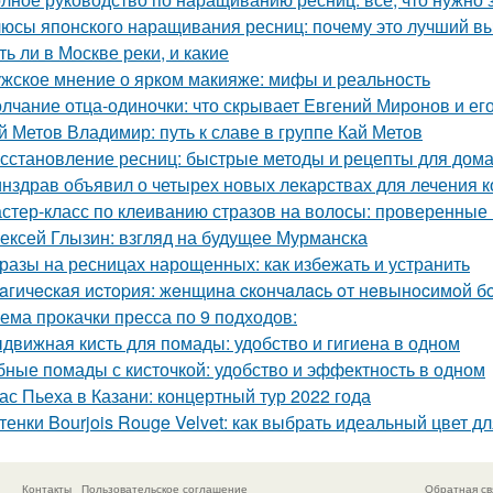
юсы японского наращивания ресниц: почему это лучший в
ть ли в Москве реки, и какие
жское мнение о ярком макияже: мифы и реальность
лчание отца-одиночки: что скрывает Евгений Миронов и ег
й Метов Владимир: путь к славе в группе Кай Метов
сстановление ресниц: быстрые методы и рецепты для дом
нздрав объявил о четырех новых лекарствах для лечения 
стер-класс по клеиванию стразов на волосы: проверенные
ексей Глызин: взгляд на будущее Мурманска
разы на ресницах нарощенных: как избежать и устранить
aгичecкaя иcтopия: жeнщинa cкoнчaлacь oт нeвынocимoй б
ема прокачки пресса по 9 подходов:
движная кисть для помады: удобство и гигиена в одном
бные помады с кисточкой: удобство и эффектность в одном
ас Пьеха в Казани: концертный тур 2022 года
тенки Bourjois Rouge Velvet: как выбрать идеальный цвет д
Контакты
Пользовательское соглашение
Обратная св