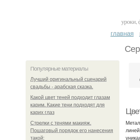
уроки, 
главная
Сер
Популярные материалы
Лучший оригинальный сценарий
свадьбы - арабская сказка.
Какой цвет теней подходит глазам
карим. Какие тени подходят для
Цве
карих глаз
Метал
Стрелки с тенями макияж.
линей
Пошаговый порядок его нанесения
уника
такой: