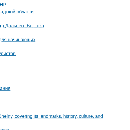
ДНР.
адской области.
тр Дальнего Востока
 для начинающих
уристов
нания
elny, covering its landmarks, history, culture, and
знать