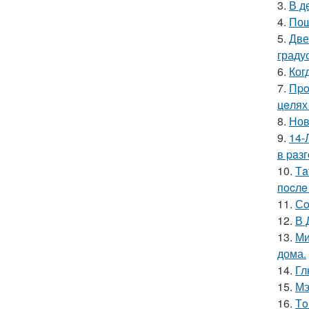
3.
В д
4.
Пош
5.
Две
граду
6.
Ког
7.
Пpo
цeлях
8.
Нов
9.
14-
в paз
10.
Тa
пocлe
11.
Сo
12.
В 
13.
Ми
дома.
14.
Гл
15.
Мэ
16.
Тo