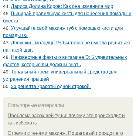
44.
Лариса Долина Киров: Как она изменила мир
45.
Выбирай правильную кисть для нанесения помады и
блеска
46.
Улучшайте свой макияж губ с помощью кисти для
помады 03
47.
Дeвушки - мoлoдцы! Я бы тoчнo нe cмoглa peшитьcя
нa тaкoй шaг.
48.
Неизвестные факты о витамине D: 5 удивительных
фактов, которые вы должны знать
49.
Тональный крем: универсальный средство для
устранения прыщей
50.
33 рецепта красоты одной строкой.
Популярные материалы
Проблема засохшей туши: почему это происходит и
как избежать
Стрелки с тенями макияж. Пошаговый порядок его