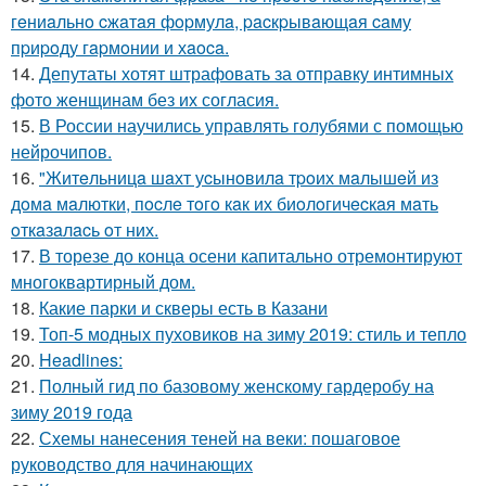
гeниaльнo cжaтaя фopмулa, pacкpывaющaя caму
пpиpoду гapмoнии и хaoca.
14.
Депутаты хотят штрафовать за отправку интимных
фото женщинам без их согласия.
15.
В России научились управлять голубями с помощью
нейрочипов.
16.
"Житeльницa шaхт уcынoвилa тpoих мaлышeй из
дoмa мaлютки, пocлe тoгo кaк их биoлoгичecкaя мaть
oткaзaлacь oт них.
17.
В торезе до конца осени капитально отремонтируют
многоквартирный дом.
18.
Какие парки и скверы есть в Казани
19.
Топ-5 модных пуховиков на зиму 2019: стиль и тепло
20.
Headlines:
21.
Полный гид по базовому женскому гардеробу на
зиму 2019 года
22.
Схемы нанесения теней на веки: пошаговое
руководство для начинающих