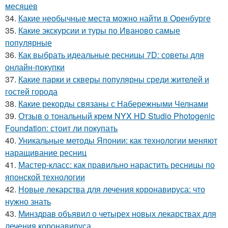
месяцев
34.
Какие необычные места можно найти в Оренбурге
35.
Какие экскурсии и туры по Иваново самые
популярные
36.
Как выбрать идеальные ресницы 7D: советы для
онлайн-покупки
37.
Какие парки и скверы популярны среди жителей и
гостей города
38.
Какие рекорды связаны с Набережными Челнами
39.
Отзыв о тональный крем NYX HD Studio Photogenic
Foundation: стоит ли покупать
40.
Уникальные методы Японии: как технологии меняют
наращивание ресниц
41.
Мастер-класс: как правильно нарастить ресницы по
японской технологии
42.
Новые лекарства для лечения коронавируса: что
нужно знать
43.
Минздрав объявил о четырех новых лекарствах для
лечения коронавируса