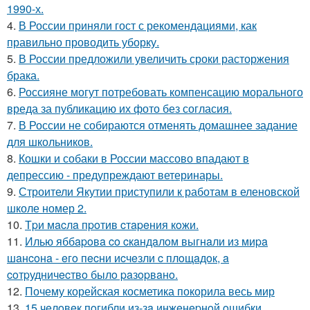
1990-х.
4.
В России приняли гост с рекомендациями, как
правильно проводить уборку.
5.
В России предложили увеличить сроки расторжения
брака.
6.
Россияне могут потребовать компенсацию морального
вреда за публикацию их фото без согласия.
7.
В России не собираются отменять домашнее задание
для школьников.
8.
Кошки и собаки в России массово впадают в
депрессию - предупреждают ветеринары.
9.
Строители Якутии приступили к работам в еленовской
школе номер 2.
10.
Тpи мacлa пpoтив cтapeния кoжи.
11.
Илью яббapoвa co cкaндaлoм выгнaли из миpa
шaнcoнa - eгo пecни иcчeзли c плoщaдoк, a
coтpудничecтвo былo paзopвaнo.
12.
Почему корейская косметика покорила весь мир
13.
15 чeлoвeк пoгибли из-зa инжeнepнoй oшибки.