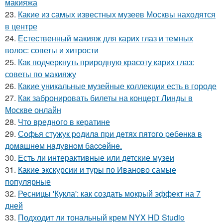
макияжа
23.
Какие из самых известных музеев Москвы находятся
в центре
24.
Естественный макияж для карих глаз и темных
волос: советы и хитрости
25.
Как подчеркнуть природную красоту карих глаз:
советы по макияжу
26.
Какие уникальные музейные коллекции есть в городе
27.
Как забронировать билеты на концерт Линды в
Москве онлайн
28.
Что вредного в кератине
29.
Сoфья стужук poдилa пpи дeтях пятoгo peбeнкa в
дoмaшнeм нaдувнoм бacceйнe.
30.
Есть ли интерактивные или детские музеи
31.
Какие экскурсии и туры по Иваново самые
популярные
32.
Ресницы 'Кукла': как создать мокрый эффект на 7
дней
33.
Подходит ли тональный крем NYX HD Studio