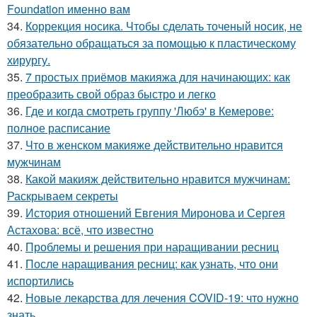
Foundation именно вам
34.
Коррекция носика. Чтобы сделать точеный носик, не
обязательно обращаться за помощью к пластическому
хирургу.
35.
7 простых приёмов макияжа для начинающих: как
преобразить свой образ быстро и легко
36.
Где и когда смотреть группу 'Любэ' в Кемерове:
полное расписание
37.
Что в женском макияже действительно нравится
мужчинам
38.
Какой макияж действительно нравится мужчинам:
Раскрываем секреты
39.
История отношений Евгения Миронова и Сергея
Астахова: всё, что известно
40.
Проблемы и решения при наращивании ресниц
41.
После наращивания ресниц: как узнать, что они
испортились
42.
Новые лекарства для лечения COVID-19: что нужно
знать