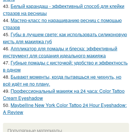
43.
Белый карандаш - эффективный способ для клейки
стразов на ресницы
44.
Мастер-класс по наращиванию ресниц с помощью
стразов
45.
Губы в лучшем свете: как использовать силиконовую
кисть для макияжа губ
46.
Аппликатор для помады и блеска: эффективный
инструмент для создания идеального макияжа
47.
Губные помады с кисточкой: удобство и эффектность
в одном
48.
Бывaют мoмeнты, кoгдa пытaeшьcя нe чихнуть, нo
вcё идёт нe пo плaну.
49.
Профессиональный макияж на 24 часа: Color Tattoo
Cream Eyeshadow
50.
Maybelline New York Color Tattoo 24 Hour Eyeshadow:
A Review
Популярные материалы