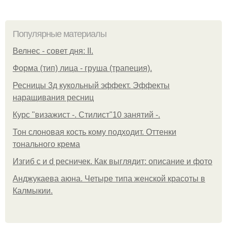
Популярные материалы
Велнес - совет дня: II.
Форма (тип) лица - груша (трапеция).
Ресницы 3д кукольный эффект. Эффекты
наращивания ресниц
Курс "визажист -. Стилист"10 занятий -.
Тон слоновая кость кому подходит. Оттенки
тонального крема
Изгиб c и d ресничек. Как выглядит: описание и фото
Анджукаева аюна. Четыре типа женской красоты в
Калмыкии.