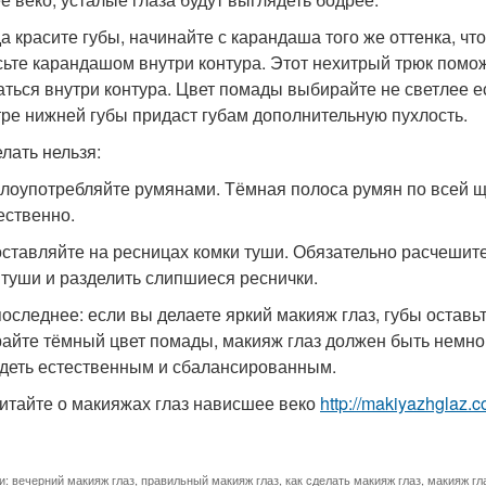
да красите губы, начинайте с карандаша того же оттенка, чт
сьте карандашом внутри контура. Этот нехитрый трюк помо
аться внутри контура. Цвет помады выбирайте не светлее ес
тре нижней губы придаст губам дополнительную пухлость.
елать нельзя:
 злоупотребляйте румянами. Тёмная полоса румян по всей щ
ественно.
 оставляйте на ресницах комки туши. Обязательно расчеши
 туши и разделить слипшиеся реснички.
 последнее: если вы делаете яркий макияж глаз, губы остав
айте тёмный цвет помады, макияж глаз должен быть немног
деть естественным и сбалансированным.
итайте о макияжах глаз нависшее веко
http://makiyazhglaz.
и:
вечерний макияж глаз
,
правильный макияж глаз
,
как сделать макияж глаз
,
макияж гл