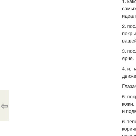
1. ка
самых
идеал
2. по
покры
вашей
3. по
ярче.
4. и,
движе
Глаза
5. по
⇦
кожи.
и под
6. те
корич
нижне