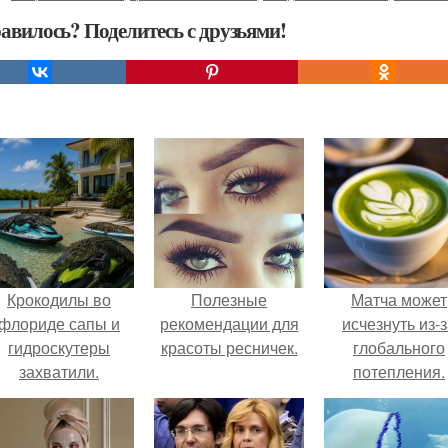
авилось? Поделитесь с друзьями!
Крокодилы во
Полезные
Матча может
флориде сапы и
рекомендации для
исчезнуть из-
гидроскутеры
красоты ресничек.
глобального
захватили.
потепления.