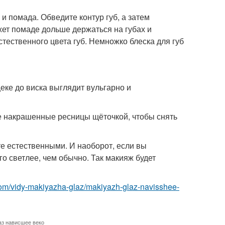
о и помада. Обведите контур губ, а затем
жет помаде дольше держаться на губах и
тественного цвета губ. Немножко блеска для губ
еке до виска выглядит вульгарно и
те накрашенные ресницы щёточкой, чтобы снять
ьте естественными. И наоборот, если вы
о светлее, чем обычно. Так макияж будет
com/vidy-makiyazha-glaz/makiyazh-glaz-navisshee-
аз нависшее веко