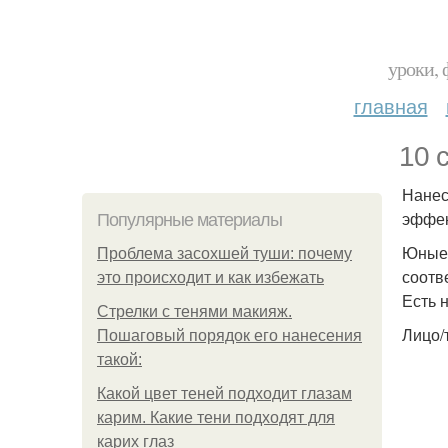
уроки, 
главная
10 
Нанес
эффек
Популярные материалы
Юные 
Проблема засохшей туши: почему
соотв
это происходит и как избежать
Есть 
Стрелки с тенями макияж.
Лицо/
Пошаговый порядок его нанесения
такой:
Какой цвет теней подходит глазам
карим. Какие тени подходят для
карих глаз