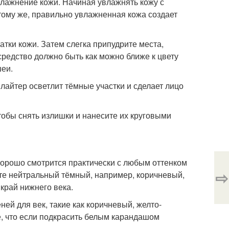
влажнение кожи. Начиная увлажнять кожу с
 тому же, правильно увлажненная кожа создает
тки кожи. Затем слегка припудрите места,
средство должно быть как можно ближе к цвету
шеи.
йлайтер осветлит тёмные участки и сделает лицо
 чтобы снять излишки и нанесите их круговыми
хорошо смотрится практически с любым оттенком
⇨
йте нейтральный тёмный, например, коричневый,
край нижнего века.
ней для век, такие как коричневый, желто-
е, что если подкрасить белым карандашом