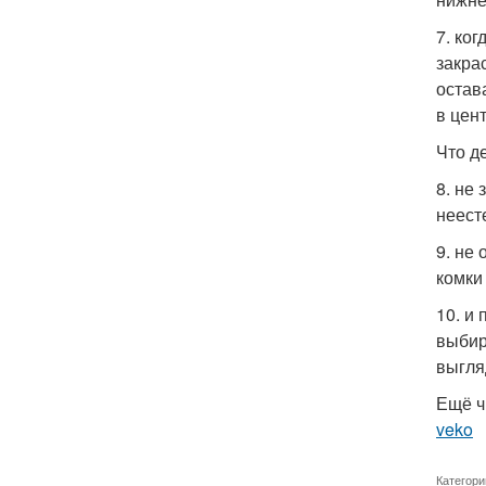
7. ког
закра
остав
в цен
Что д
8. не
неест
9. не
комки
10. и
выбир
выгля
Ещё ч
veko
Категори