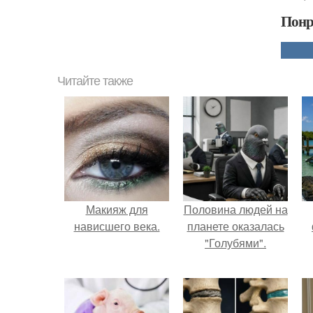
Понр
Читайте также
Макияж для
Половина людей на
нависшего века.
планете оказалась
"Голубями".