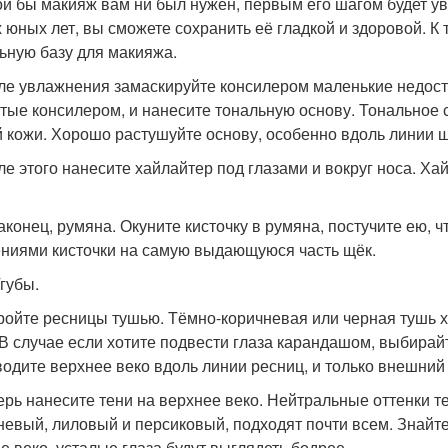
кой бы макияж вам ни был нужен, первым его шагом будет у
 юных лет, вы сможете сохранить её гладкой и здоровой. К
ьную базу для макияжа.
сле увлажнения замаскируйте консилером маленькие недоста
тые консилером, и нанесите тональную основу. Тональное 
 кожи. Хорошо растушуйте основу, особенно вдоль линии 
сле этого нанесите хайлайтер под глазами и вокруг носа. Ха
 наконец, румяна. Окуните кисточку в румяна, постучите ею,
ниями кисточки на самую выдающуюся часть щёк.
/губы.
кройте ресницы тушью. Тёмно-коричневая или черная тушь 
 В случае если хотите подвести глаза карандашом, выбира
водите верхнее веко вдоль линии ресниц, и только внешний 
перь нанесите тени на верхнее веко. Нейтральные оттенки те
невый, лиловый и персиковый, подходят почти всем. Знайт
е веко, усталые глаза будут выглядеть бодрее.