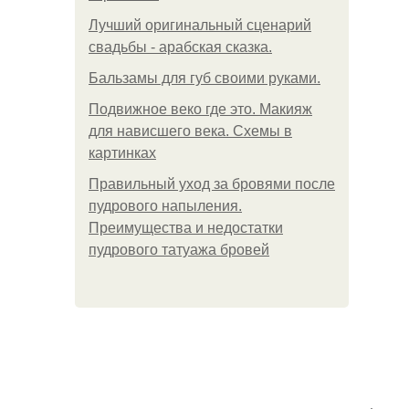
Лучший оригинальный сценарий
свадьбы - арабская сказка.
Бальзамы для губ своими руками.
Подвижное веко где это. Макияж
для нависшего века. Схемы в
картинках
Правильный уход за бровями после
пудрового напыления.
Преимущества и недостатки
пудрового татуажа бровей