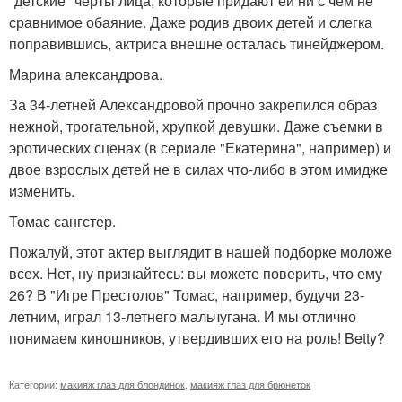
"детские" черты лица, которые придают ей ни с чем не
сравнимое обаяние. Даже родив двоих детей и слегка
поправившись, актриса внешне осталась тинейджером.
Марина александрова.
За 34-летней Александровой прочно закрепился образ
нежной, трогательной, хрупкой девушки. Даже съемки в
эротических сценах (в сериале "Екатерина", например) и
двое взрослых детей не в силах что-либо в этом имидже
изменить.
Томас сангстер.
Пожалуй, этот актер выглядит в нашей подборке моложе
всех. Нет, ну признайтесь: вы можете поверить, что ему
26? В "Игре Престолов" Томас, например, будучи 23-
летним, играл 13-летнего мальчугана. И мы отлично
понимаем киношников, утвердивших его на роль! Betty?
Категории:
макияж глаз для блондинок
,
макияж глаз для брюнеток