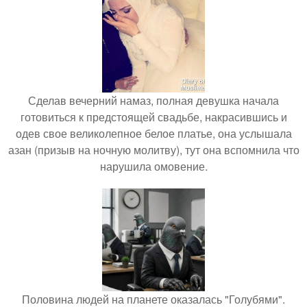
Сделав вечерний намаз, полная девушка начала
готовиться к предстоящей свадьбе, накрасившись и
одев свое великолепное белое платье, она услышала
азан (призыв на ночную молитву), тут она вспомнила что
нарушила омовение.
Половина людей на планете оказалась "Голубями".