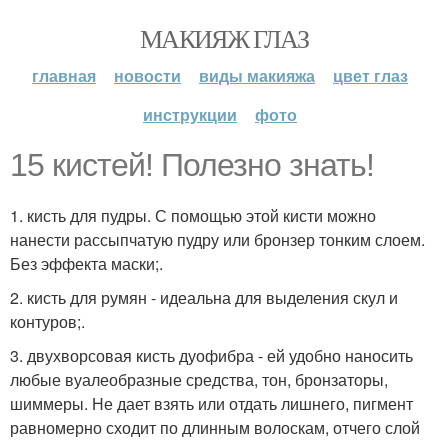
МАКИЯЖ ГЛАЗ
главная
новости
виды макияжа
цвет глаз
инструкции
фото
15 кистей! Полезно знать!
1. кисть для пудры. С помощью этой кисти можно
нанести рассыпчатую пудру или бронзер тонким слоем.
Без эффекта маски;.
2. кисть для румян - идеальна для выделения скул и
контуров;.
3. двухворсовая кисть дуофибра - ей удобно наносить
любые вуалеобразные средства, тон, бронзаторы,
шиммеры. Не дает взять или отдать лишнего, пигмент
равномерно сходит по длинным волоскам, отчего слой