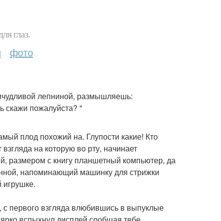
ля глаз.
и
фото
причудливой лепниной, размышляешь:
сь скажи пожалуйста? "
самый плод похожий на. Глупости какие! Кто
 взгляда на которую во рту, начинает
й, размером с книгу планшетный компьютер, да
тенной, напоминающий машинку для стрижки
й игрушке.
, с первого взгляда влюбившись в выпуклые
 ярко вспыхнул дисплей сообщая тебе