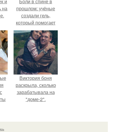
к и
Боли в спине в
ь на
прошлом: учёные
е.
создали гель,
который помогает
восстанавливать
межпозвоночные
диски.
вые
Виктория боня
мя
раскрыла, сколько
с
зарабатывала на
аты
"доме-2".
оту
на
язь