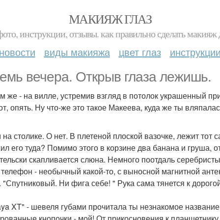
МАКИЯЖ ГЛАЗ
фото, инструкции, отзывы. как правильно сделать макияж д
новости
виды макияжа
цвет глаз
инструкци
Семь вечера. Открыв глаза лежишь.
ам же - на вилле, устремив взгляд в потолок украшенный 
вот, опять. Ну что-же это такое Макеева, куда же ты вляпала
 на столике. О нет. В плетеной плоской вазочке, лежит тот 
ил его туда? Помимо этого в корзине два банана и груша, от
тельски скапливается слюна. Немного поотдаль серебристы
 телефон - необычный какой-то, с выносной магнитной ан
. "Спутниковый. Ни фига себе! " Рука сама тянется к дорого
aya XT" - шевеля губами прочитала ты незнакомое название
рованные кнопочки - мой! От прикосновения к планшетнику