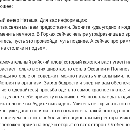
ющее:
ый вечер Наташа! Для вас информация:
тва связи мы вам предоставили. Звоните куда угодно и ког
менить немного. В Горках сейчас четыре утра(разница во вр
итесь, пусть это произойдет чуть позднее. А сейчас програм
 на столике и подъем.
замечательный райский плод( который кажется вас пугает) на
растает только в этих широтах, то есть в Океании и Полине
оиды которые он содержит, можно назвать уникальными, п
йствия на организм. Заряд бодрости и энергии вам обеспеч
 чего одевайтесь( просьба одеть то самое красное платье, ч
 - сделаете себе прическу и маникюр. Но позвольте дать оди
екательнее вы будите выглядеть. Учитесь не скрывать того
ны уже давно поняли это и согласитесь, такой подход поше
 советуем посетить небольшой национальный ресторанчик н
сположен прямо на воде и открыт со всех сторон. Особенно