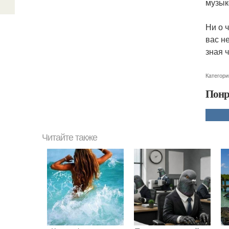
музык
Ни о 
вас н
зная 
Категори
Понр
Читайте также