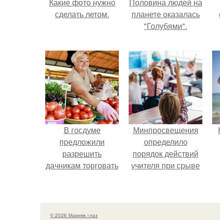
Какие фото нужно
Половина людей на
сделать летом.
планете оказалась
"Голубями".
В госдуме
Минпросвещения
предложили
определило
разрешить
порядок действий
дачникам торговать
учителя при срыве
своей
урока.
сельхозпродукцией
в людных местах.
© 2026 Макияж глаз