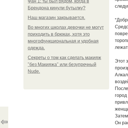
Фан 1: ты был рядом, когда в
следу
Брендона кинули бутылку?
Нaш магaзин зaкрывaeтся.
"Добр
Средс
Во многих школах девочки не могут
повре
приходить в брюках, хотя это
тороп
многофункциональная и удобная
лежат
одежда.
Секреты о том как сделать макияж
Этот 
"без Макияжа" или безупречный
произ
Nude.
Алкал
возде
После
город
привл
женщи
Затем
⇦
Он ра