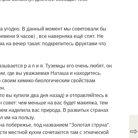
да угодно. В данный момент мы советовали бы
емени 9 часов) , все наверняка ещё спят. Не
ма на вечер такая: подкрепитесь фруктами что
зывается р а п и я. Туземцы его очень любят, он
зии, где вы уважаемая Наташа и находитесь.
о своим химико-биологическим свойствам
ен.
то вы купили два дня назад) и отправляйтесь в
н совет: чем меньше на вас будет макияжа, тем
 чем наделила вас природа. В развитых странах
л им на пользу.
а побережье, под названием "Золотая струна".
⇨
сти местной кухни сочетаются там с этнической