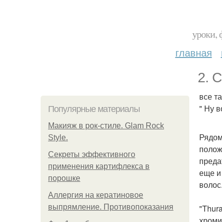
уроки, 
главная
2. 
все т
" Ну 
Популярные материалы
Макияж в рок-стиле. Glam Rock
Рядом
Style.
полож
Секреты эффективного
преда
применения картифлекса в
еще и
порошке
волос
Аллергия на кератиновое
выпрямление. Противопоказания
"Thur
хроми