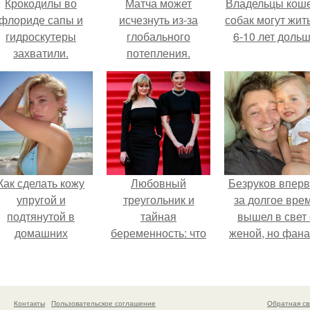
Крокодилы во
Матча может
Владельцы коше
флориде сапы и
исчезнуть из-за
собак могут жит
гидроскутеры
глобального
6-10 лет дольш
захватили.
потепления.
Как сделать кожу
Любовный
Безруков впер
упругой и
треугольник и
за долгое вре
подтянутой в
тайная
вышел в свет 
домашних
беременность: что
женой, но фан
условиях?
скрывает
не оценили
наследница Никиты
скромную крас
Михалкова?
Анны: "какая о
скучная.
Контакты
Пользовательское соглашение
Обратная св