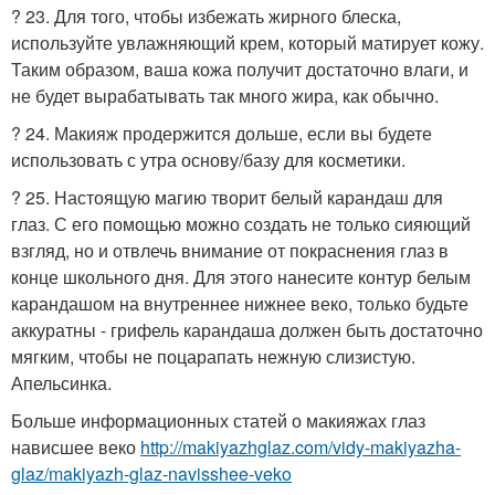
? 23. Для того, чтобы избежать жирного блеска,
используйте увлажняющий крем, который матирует кожу.
Таким образом, ваша кожа получит достаточно влаги, и
не будет вырабатывать так много жира, как обычно.
? 24. Макияж продержится дольше, если вы будете
использовать с утра основу/базу для косметики.
? 25. Настоящую магию творит белый карандаш для
глаз. С его помощью можно создать не только сияющий
взгляд, но и отвлечь внимание от покраснения глаз в
конце школьного дня. Для этого нанесите контур белым
карандашом на внутреннее нижнее веко, только будьте
аккуратны - грифель карандаша должен быть достаточно
мягким, чтобы не поцарапать нежную слизистую.
Апельсинка.
Больше информационных статей о макияжах глаз
нависшее веко
http://makiyazhglaz.com/vidy-makiyazha-
glaz/makiyazh-glaz-navisshee-veko