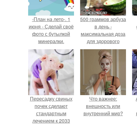
-План на лето-. 1
500 граммов арбуза
июня - Сделай своё
в день -
фото с бутылкой
максимальная доза
минералки.
для здорового
взрослого,
предупредили
врачи.
Пересадку свиных
Что важнее:
почек сделают
внешность или
стандартным
внутренний мир?
лечением к 2033
году в Японии.