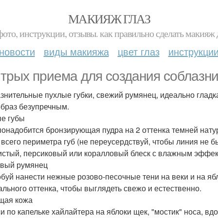
МАКИЯЖ ГЛАЗ
фото, инструкции, отзывы. как правильно сделать макияж д
новости
виды макияжа
цвет глаз
инструкци
итрых приема для создания соблазни
знительные пухлые губки, свежий румянец, идеально гладка
образ безупречным.
е губы
понадобится бронзирующая пудра на 2 оттенка темней натур
 всего периметра губ (не переусердствуй, чтобы линия не 
истый, персиковый или коралловый блеск с влажным эффек
вый румянец
буй нанести нежные розово-песочные тени на веки и на яб
ального оттенка, чтобы выглядеть свежо и естественно.
щая кожа
и по капельке хайлайтера на яблоки щек, "мостик" носа, вд