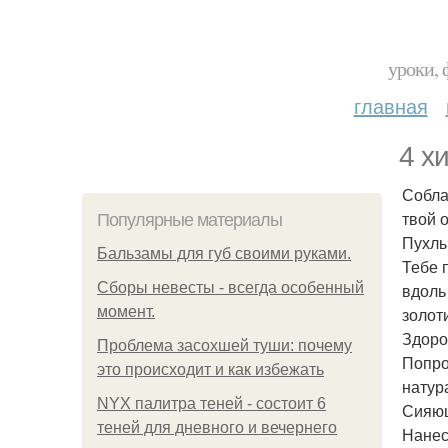
уроки, 
главная
4 х
Собла
твой 
Популярные материалы
Пухлы
Бальзамы для губ своими руками.
Тебе 
Сборы невесты - всегда особенный
вдоль
момент.
золот
Здоро
Проблема засохшей туши: почему
Попро
это происходит и как избежать
натур
NYX палитра теней - состоит 6
Сияю
теней для дневного и вечернего
Нанес