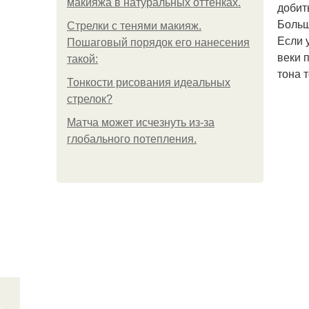
макияжа в натуральных оттенках.
добит
Больш
Стрелки с тенями макияж.
Если 
Пошаговый порядок его нанесения
веки 
такой:
тона 
Тонкости рисования идеальных
стрелок?
Матча может исчезнуть из-за
глобального потепления.