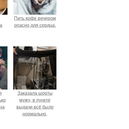
Пить кофе вечером
за
опасно для сердца.
я
Заказала шорты
ько
мужу, в пункте
на
выдачи всё было
нормально,
примерил все
хорошо, ничего не