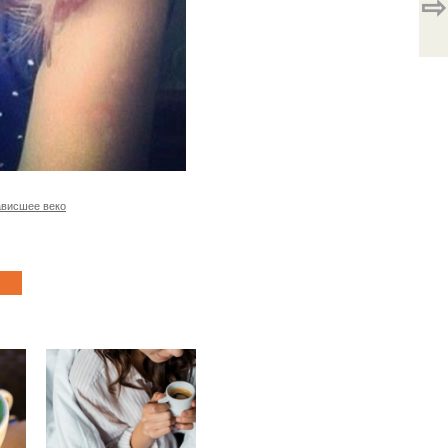
⇨
ависшее веко