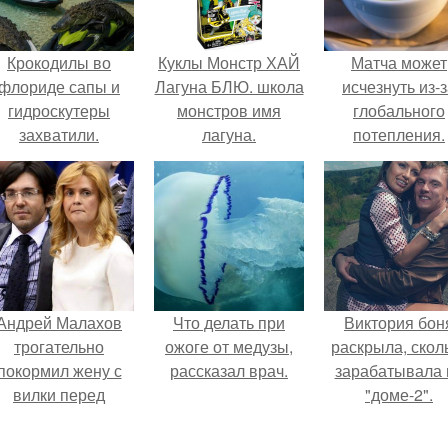
Крокодилы во
Куклы Монстр ХАЙ
Матча может
флориде сапы и
Лагуна БЛЮ. школа
исчезнуть из-
гидроскутеры
монстров имя
глобального
захватили.
лагуна.
потепления.
Андрей Малахов
Что делать при
Виктория бон
трогательно
ожоге от медузы,
раскрыла, скол
покормил жену с
рассказал врач.
зарабатывала 
вилки перед
"доме-2".
камерой, вызвав
умиление у