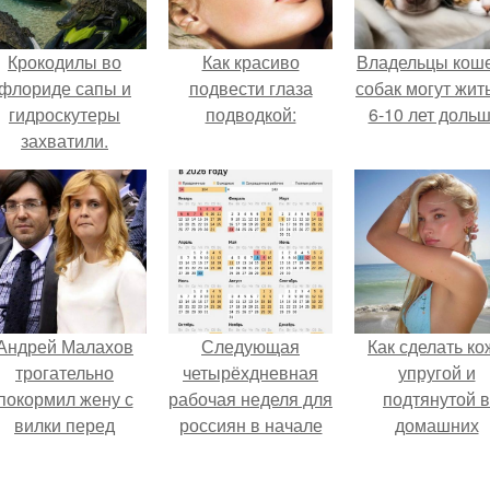
Крокодилы во
Как красиво
Владельцы коше
флориде сапы и
подвести глаза
собак могут жит
гидроскутеры
подводкой:
6-10 лет дольш
захватили.
Андрей Малахов
Следующая
Как сделать ко
трогательно
четырёхдневная
упругой и
покормил жену с
рабочая неделя для
подтянутой в
вилки перед
россиян в начале
домашних
камерой, вызвав
ноября наступит.
условиях?
умиление у