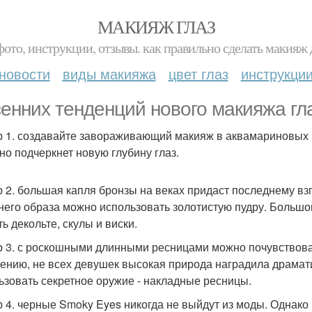
МАКИЯЖ ГЛАЗ
фото, инструкции, отзывы. как правильно сделать макияж д
новости
виды макияжа
цвет глаз
инструкци
сенних тенденций нового макияжа гла
 1. создавайте завораживающий макияж в аквамариновых и
но подчеркнет новую глубину глаз.
 2. большая капля бронзы на веках придаст последнему вз
него образа можно использовать золотистую пудру. Большой
ь декольте, скулы и виски.
 3. с роскошными длинными ресницами можно почувствоват
ению, не всех девушек высокая природа наградила драмат
ьзовать секретное оружие - накладные ресницы.
 4. черные Smoky Eyes никогда не выйдут из моды. Однако