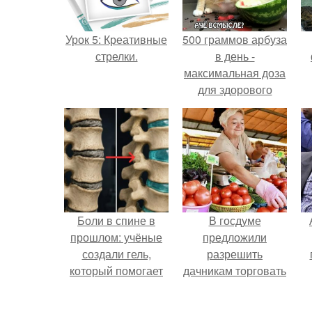
Урок 5: Креативные
500 граммов арбуза
стрелки.
в день -
максимальная доза
для здорового
взрослого,
предупредили
врачи.
Боли в спине в
В госдуме
прошлом: учёные
предложили
создали гель,
разрешить
который помогает
дачникам торговать
восстанавливать
своей
межпозвоночные
сельхозпродукцией