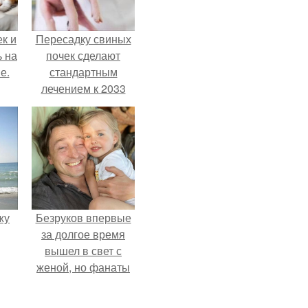
к и
Пересадку свиных
ь на
почек сделают
е.
стандартным
лечением к 2033
году в Японии.
жу
Безруков впервые
за долгое время
вышел в свет с
женой, но фанаты
не оценили
скромную красоту