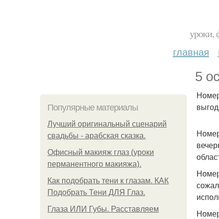
уроки, 
главная
5 о
Номер
выгод
Популярные материалы
Лучший оригинальный сценарий
Номер
свадьбы - арабская сказка.
вечер
Офисный макияж глаз (уроки
област
перманентного макияжа).
Номер
Как подобрать тени к глазам. КАК
сожал
Подобрать Тени ДЛЯ Глаз.
испол
Глаза ИЛИ Губы. Расставляем
Номер