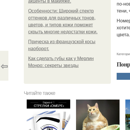
акценты в макияже.
по-но
тени,
Особенности: Широкий спектр
оттенков для различных тонов,
Номер
цветов, и типов кожи поможет
хотит
скрыть многие недостатки кожи.
цвета.
Прическа из французской косы
наоборот.
Категори
Как сделать губы как у Мерлин
⇦
Понр
Монро: секреты звезды
Читайте также