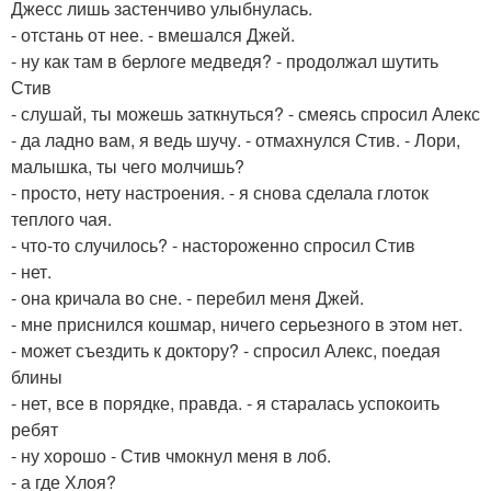
Джесс лишь застенчиво улыбнулась.
- отстань от нее. - вмешался Джей.
- ну как там в берлоге медведя? - продолжал шутить
Стив
- слушай, ты можешь заткнуться? - смеясь спросил Алекс
- да ладно вам, я ведь шучу. - отмахнулся Стив. - Лори,
малышка, ты чего молчишь?
- просто, нету настроения. - я снова сделала глоток
теплого чая.
- что-то случилось? - настороженно спросил Стив
- нет.
- она кричала во сне. - перебил меня Джей.
- мне приснился кошмар, ничего серьезного в этом нет.
- может съездить к доктору? - спросил Алекс, поедая
блины
- нет, все в порядке, правда. - я старалась успокоить
ребят
- ну хорошо - Стив чмокнул меня в лоб.
- а где Хлоя?