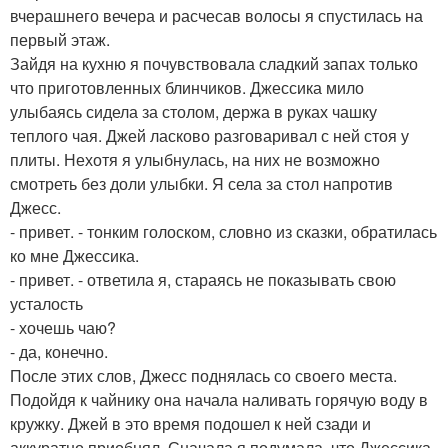
вчерашнего вечера и расчесав волосы я спустилась на
первый этаж.
Зайдя на кухню я почувствовала сладкий запах только
что приготовленных блинчиков. Джессика мило
улыбаясь сидела за столом, держа в руках чашку
теплого чая. Джей ласково разговаривал с ней стоя у
плиты. Нехотя я улыбнулась, на них не возможно
смотреть без доли улыбки. Я села за стол напротив
Джесс.
- привет. - тонким голоском, словно из сказки, обратилась
ко мне Джессика.
- привет. - ответила я, стараясь не показывать свою
усталость
- хочешь чаю?
- да, конечно.
После этих слов, Джесс поднялась со своего места.
Подойдя к чайнику она начала наливать горячую воду в
кружку. Джей в это время подошел к ней сзади и
аккуратно приобнял. Сначала я подумала, что Джессика