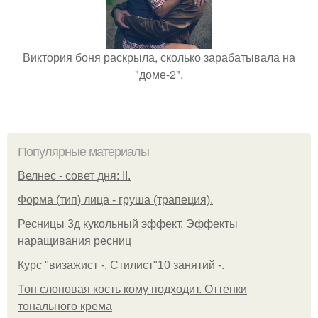
Виктория боня раскрыла, сколько зарабатывала на
"доме-2".
Популярные материалы
Велнес - совет дня: II.
Форма (тип) лица - груша (трапеция).
Ресницы 3д кукольный эффект. Эффекты
наращивания ресниц
Курс "визажист -. Стилист"10 занятий -.
Тон слоновая кость кому подходит. Оттенки
тонального крема