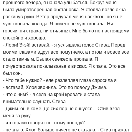
прошлого вечера, я начала улыбаться. Вокруг меня
была умиротворенная обстановка. Я стояла возле окна
раскинув руки. Ветер продувал меня насквозь, но я не
чувствовала холода. Я ничего не чувствовала. Ни
горечи, ни страха, ни отчаянья. Мне было по-настоящему
спокойно и хорошо.
- Лори! Э-эй! вставай. - я услышала голос Стива. Перед
моими глазами вдруг все помутнело, а потом и вовсе все
стало темным. Былая свежесть пропала. Я
почувствовала покалыванье в висках. Я спала. Это все
был сон.
- Что тебе нужно? - еле разлепляя глаза спросила я
- вставай, Хлоя звонила. Это по поводу Джима.
- что с ним? - я села на край кровати и стала
внимательно слушать Стива
- Джим. он в коме. До сих пор не очнулся. - Стив взял
меня за руку.
- что врачи говорят по этому поводу?
- не знаю. Хлоя больше ничего не сказала. - Стив прижал