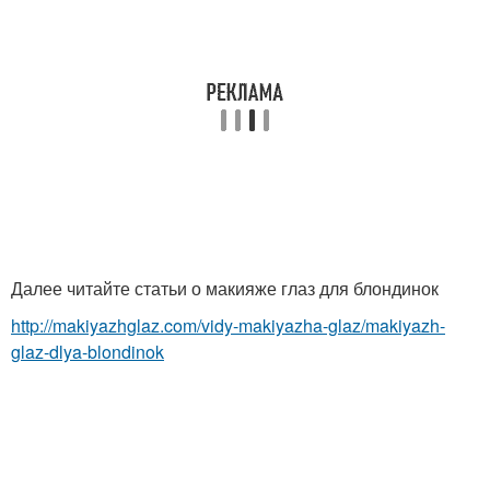
Далее читайте статьи о макияже глаз для блондинок
http://makiyazhglaz.com/vidy-makiyazha-glaz/makiyazh-
glaz-dlya-blondinok