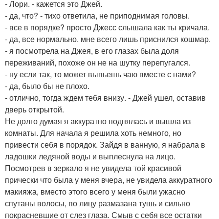
- Лори. - кажется это Джей.
- да, что? - тихо ответила, не приподнимая головы.
- все в порядке? просто Джесс слышала как ты кричала.
- да, все нормально. мне всего лишь приснился кошмар.
- я посмотрела на Джея, в его глазах была доля
переживаний, похоже он не на шутку перепугался.
- ну если так, то может выпьешь чаю вместе с нами?
- да, было бы не плохо.
- отлично, тогда ждем тебя внизу. - Джей ушел, оставив
дверь открытой.
Не долго думая я аккуратно поднялась и вышла из
комнаты. Для начала я решила хоть немного, но
привести себя в порядок. Зайдя в ванную, я набрала в
ладошки ледяной воды и выплеснула на лицо.
Посмотрев в зеркало я не увидела той красивой
прически что была у меня вчера, не увидела аккуратного
макияжа, вместо этого всего у меня были ужасно
спутаны волосы, по лицу размазана тушь и сильно
покрасневшие от слез глаза. Смыв с себя все остатки