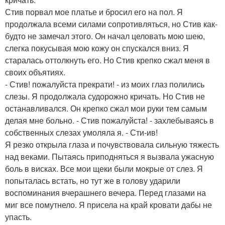
Стив порвал мое платье и бросил его на пол. Я
продолжала всеми силами сопротивляться, но Стив как-
будто не замечал этого. Он начал целовать мою шею,
слегка покусывая мою кожу он спускался вниз. Я
старалась оттолкнуть его. Но Стив крепко сжал меня в
своих объятиях.
- Стив! пожалуйста прекрати! - из моих глаз полились
слезы. Я продолжала судорожно кричать. Но Стив не
останавливался. Он крепко сжал мои руки тем самым
делая мне больно. - Стив пожалуйста! - захлебываясь в
собственных слезах умоляла я. - Сти-ив!
Я резко открыла глаза и почувствовала сильную тяжесть
над веками. Пытаясь приподняться я вызвала ужасную
боль в висках. Все мои щеки были мокрые от слез. Я
попыталась встать, но тут же в голову ударили
воспоминания вчерашнего вечера. Перед глазами на
миг все помутнело. Я присела на край кровати дабы не
упасть.