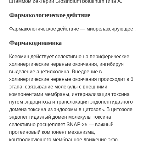
штаммом бактерии Clostridium botulinum типа А.
Фармакологическое действие
Фармакологическое действие — миорелаксирующее .
Фармакодинамика
Ксеомин действует селективно на периферические
холинергические нервные окончания, ингибируя
выделение ацетилхолина. Внедрение в
холинергические нервные окончания происходит в 3
этапа: связывание молекулы с внешними
компонентами мембраны, интернализация токсина
путем эндоцитоза и транслокация эндопептидазного
домена токсина из эндосомы в цитозоль. В цитозоле
эндопептидазный домен молекулы токсина
селективно расщепляет SNAP-25 — важный
протеиновый компонент механизма,
контролирующего мембранное движение экзо-