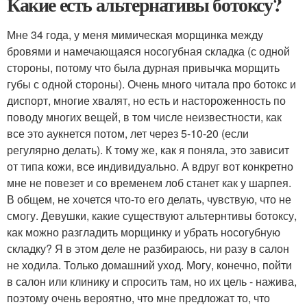
Какие есть альтернативы ботоксу?
Мне 34 года, у меня мимическая морщинка между
бровями и намечающаяся носогубная складка (с одной
стороны, потому что была дурная привычка морщить
губы с одной стороны). Очень много читала про ботокс и
диспорт, многие хвалят, но есть и настороженность по
поводу многих вещей, в том числе неизвестности, как
все это аукнется потом, лет через 5-10-20 (если
регулярно делать). К тому же, как я поняла, это зависит
от типа кожи, все индивидуально. А вдруг вот конкретно
мне не повезет и со временем лоб станет как у шарпея.
В общем, не хочется что-то его делать, чувствую, что не
смогу. Девушки, какие существуют альтернтивы ботоксу,
как можно разгладить морщинку и убрать носогубную
складку? Я в этом деле не разбираюсь, ни разу в салон
не ходила. Только домашний уход. Могу, конечно, пойти
в салон или клинику и спросить там, но их цель - нажива,
поэтому очень вероятно, что мне предложат то, что