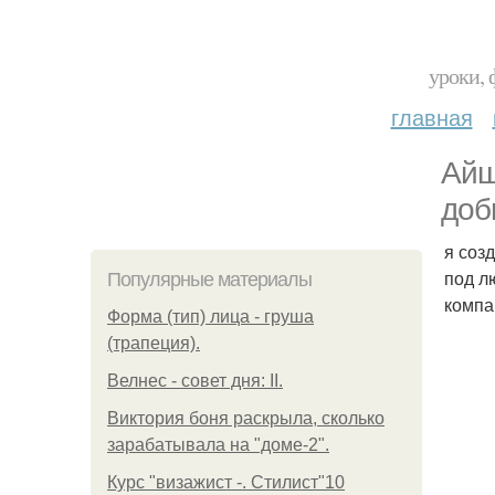
уроки, 
главная
Айш
доб
я соз
под л
Популярные материалы
компа
Форма (тип) лица - груша
(трапеция).
Велнес - совет дня: II.
Виктория боня раскрыла, сколько
зарабатывала на "доме-2".
Курс "визажист -. Стилист"10