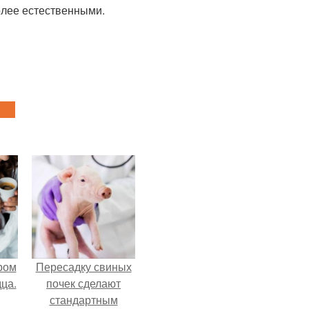
олее естественными.
ром
Пересадку свиных
ца.
почек сделают
стандартным