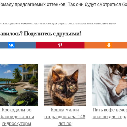
помаду предлагаемых оттенков. Так они будут смотреться б
и:
как сделать макияж глаз
,
макияж для серых глаз
,
макияж глаз нависшее веко
авилось? Поделитесь с друзьями!
Крокодилы во
Кошка милли
Пить кофе вече
флориде сапы и
отпраздновала 146
опасно для серд
гидроскутеры
лет по