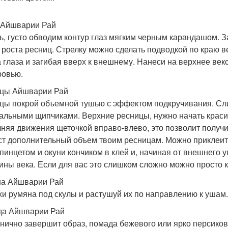
 Айшварии Рай
ь, густо обводим контур глаз мягким черным карандашом. 
 роста ресниц. Стрелку можно сделать подводкой по краю в
а глаза и загибая вверх к внешнему. Нанеси на верхнее век
ровью.
цы Айшварии Рай
цы покрой объемной тушью с эффектом подкручивания. С
альными щипчиками. Верхние ресницы, нужно начать красить
няя движения щеточкой вправо-влево, это позволит получи
ст дополнительный объем твоим ресницам. Можно приклеить
 пинцетом и окуни кончиком в клей и, начиная от внешнего 
ины века. Если для вас это слишком сложно можно просто к
а Айшварии Рай
и румяна под скулы и растушуй их по направлению к ушам. 
а Айшварии Рай
нично завершит образ, помада бежевого или ярко персиков