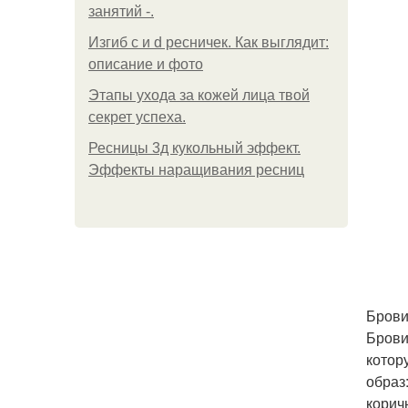
занятий -.
Изгиб c и d ресничек. Как выглядит:
описание и фото
Этапы ухода за кожей лица твой
секрет успеха.
Ресницы 3д кукольный эффект.
Эффекты наращивания ресниц
Брови
Брови
котор
образ
корич