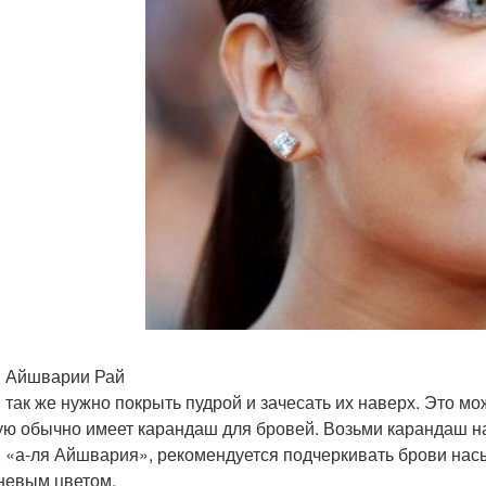
 Айшварии Рай
 так же нужно покрыть пудрой и зачесать их наверх. Это м
ую обычно имеет карандаш для бровей. Возьми карандаш на
: «а-ля Айшвария», рекомендуется подчеркивать брови на
невым цветом.