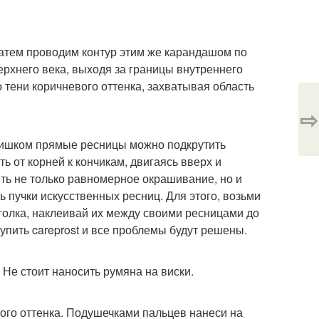
Затем проводим контур этим же карандашом по
ерхнего века, выходя за границы внутреннего
о тени коричневого оттенка, захватывая область
⇨
лишком прямые ресницы можно подкрутить
 от корней к кончикам, двигаясь вверх и
ть не только равномерное окрашивание, но и
 пучки искусственных ресниц. Для этого, возьми
уголка, наклеивай их между своими ресницами до
упить careprost и все проблемы будут решены.
Не стоит наносить румяна на виски.
ого оттенка. Подушечками пальцев нанеси на