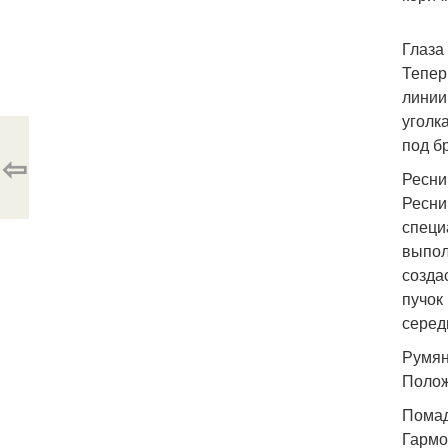
Глаза
Тепер
линии
уголк
под б
⇦
Ресни
Ресни
специ
выпол
созда
пучок
серед
Румян
Полож
Помад
Гармо