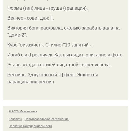
Форма (тип) лица - груша (трапеция).
Велнес - совет дня: II.
Виктория боня раскрыла, сколько зарабатывала на
"доме-2".
Курс "визажист -. Стилист"10 занятий -.
Изгиб c и d ресничек. Как выглядит: описание и фото
Этапы ухода за кожей лица твой секрет успеха.
Ресницы 3д кукольный эффект. Эффекты
наращивания ресниц
© 2026 Макияж глаз
Контакты
Пользовательское соглашение
Политика конфидециальности