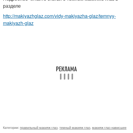
разделе
http://makiyazhglaz.com/vidy-makiyazha-glaz/temnyy-
makiyazh-glaz
Категории:
правильный макияж глаз
,
темный макияж глаз
,
макияж глаз нависшее