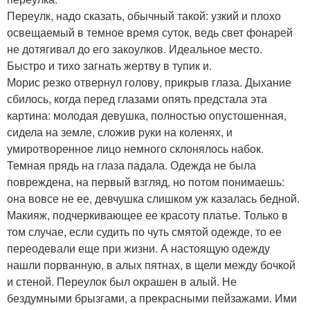
Переулк, надо сказать, обычный такой: узкий и плохо
освещаемый в темное время суток, ведь свет фонарей
не дотягивал до его закоулков. Идеальное место.
Быстро и тихо загнать жертву в тупик и.
Морис резко отвернул голову, прикрыв глаза. Дыхание
сбилось, когда перед глазами опять предстала эта
картина: молодая девушка, полностью опустошенная,
сидела на земле, сложив руки на коленях, и
умиротворенное лицо немного склонялось набок.
Темная прядь на глаза падала. Одежда не была
повреждена, на первый взгляд, но потом понимаешь:
она вовсе не ее, девчушка слишком уж казалась бедной.
Макияж, подчеркивающее ее красоту платье. Только в
том случае, если судить по чуть смятой одежде, то ее
переодевали еще при жизни. А настоящую одежду
нашли порванную, в алых пятнах, в щели между бочкой
и стеной. Переулок был окрашен в алый. Не
бездумными брызгами, а прекрасными пейзажами. Ими