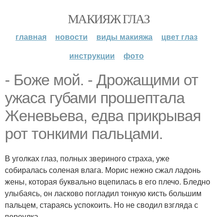
МАКИЯЖ ГЛАЗ
главная
новости
виды макияжа
цвет глаз
инструкции
фото
- Боже мой. - Дрожащими от
ужаса губами прошептала
Женевьева, едва прикрывая
рот тонкими пальцами.
В уголках глаз, полных звериного страха, уже
собиралась соленая влага. Морис нежно сжал ладонь
жены, которая буквально вцепилась в его плечо. Бледно
улыбаясь, он ласково погладил тонкую кисть большим
пальцем, стараясь успокоить. Но не сводил взгляда с
переулка.