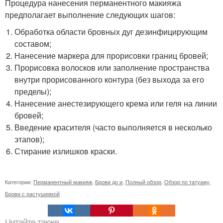
Процедура нанесения перманентного макияжа
предполагает выполнение следующих шагов:
Обработка области бровных дуг дезинфицирующим
составом;
Нанесение маркера для прорисовки границ бровей;
Прорисовка волосков или заполнение пространства
внутри прорисованного контура (без выхода за его
пределы);
Нанесение анестезирующего крема или геля на линии
бровей;
Введение красителя (часто выполняется в несколько
этапов);
Стирание излишков краски.
Категории:
Перманентный макияж
,
Брови до и
,
Полный обзор
,
Обзор по татуажу
,
Брови с растушевкой
Читайте также