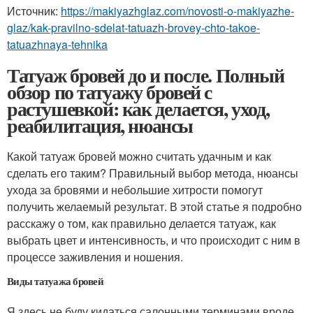
Источник:
https://makiyazhglaz.com/novosti-o-makiyazhe-
glaz/kak-pravilno-sdelat-tatuazh-brovey-chto-takoe-
tatuazhnaya-tehnika
Татуаж бровей до и после. Полный
обзор по татуажу бровей с
растушевкой: как делается, уход,
реабилитация, нюансы
Какой татуаж бровей можно считать удачным и как
сделать его таким? Правильный выбор метода, нюансы
ухода за бровями и небольшие хитрости помогут
получить желаемый результат. В этой статье я подробно
расскажу о том, как правильно делается татуаж, как
выбрать цвет и интенсивность, и что происходит с ним в
процессе заживления и ношения.
Виды татуажа бровей
Я здесь не буду кидаться салонными терминами вроде