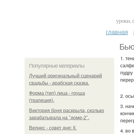
уроки, 
главная
Бью
1. те
салфе
Популярные материалы
пудру
Лучший оригинальный сценарий
перер
свадьбы - арабская сказка.
Форма (тип) лица - груша
2. ос
(трапеция).
3. на
Виктория боня раскрыла, сколько
кончи
зарабатывала на "доме-2".
перег
Велнес - совет дня: II.
4. во