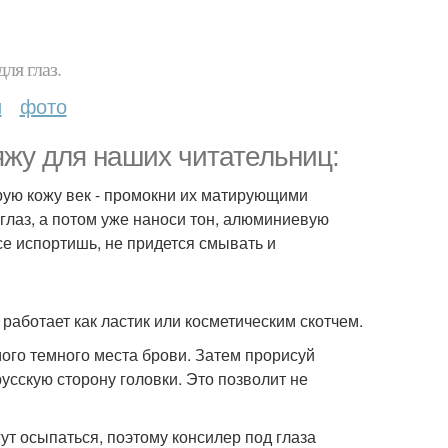
ля глаз.
и
фото
яжу для наших читательниц:
арую кожу век - промокни их матирующими
глаз, а потом уже наноси тон, алюминиевую
все испортишь, не придется смывать и
аботает как ластик или косметическим скотчем.
мого темного места брови. Затем прорисуй
усскую сторону головки. Это позволит не
ут осыпаться, поэтому консилер под глаза