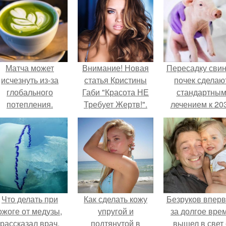
Матча может
Внимание! Новая
Пересадку сви
исчезнуть из-за
статья Кристины
почек сделаю
глобального
Габи "Красота НЕ
стандартны
потепления.
Требует Жертв!".
лечением к 20
году в Японии
Что делать при
Как сделать кожу
Безруков впер
ожоге от медузы,
упругой и
за долгое вре
рассказал врач.
подтянутой в
вышел в свет 