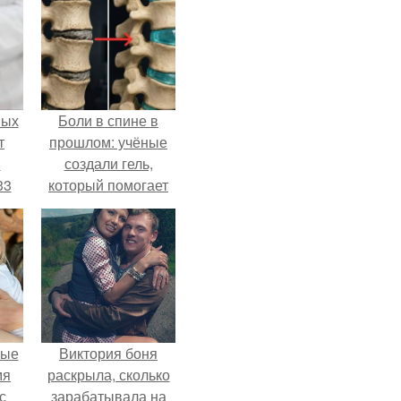
ных
Боли в спине в
т
прошлом: учёные
м
создали гель,
33
который помогает
.
восстанавливать
межпозвоночные
диски.
вые
Виктория боня
мя
раскрыла, сколько
с
зарабатывала на