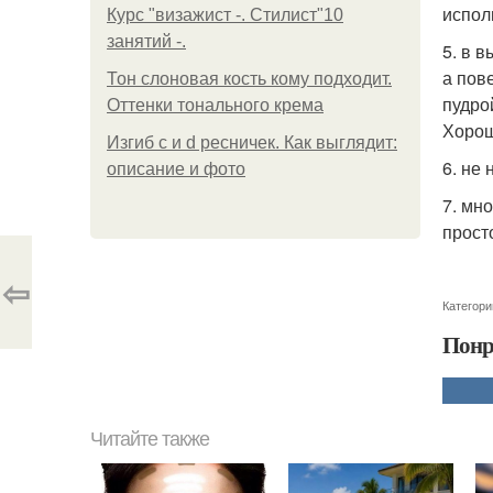
испол
Курс "визажист -. Стилист"10
занятий -.
5. в 
а пов
Тон слоновая кость кому подходит.
пудро
Оттенки тонального крема
Хорош
Изгиб c и d ресничек. Как выглядит:
6. не 
описание и фото
7. мн
прост
⇦
Категори
Понр
Читайте также