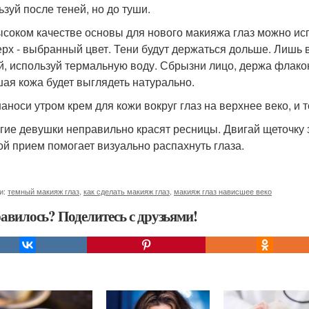
ьзуй после теней, но до туши.
высоком качестве основы для нового макияжа глаз можно исп
ерх - выбранный цвет. Тени будут держаться дольше. Лишь 
й, используй термальную воду. Сбрызни лицо, держа флако
ая кожа будет выглядеть натурально.
наноси утром крем для кожи вокруг глаз на верхнее веко, и т
огие девушки неправильно красят ресницы. Двигай щеточку з
ой прием помогает визуально распахнуть глаза.
и:
темный макияж глаз
,
как сделать макияж глаз
,
макияж глаз нависшее веко
авилось? Поделитесь с друзьями!