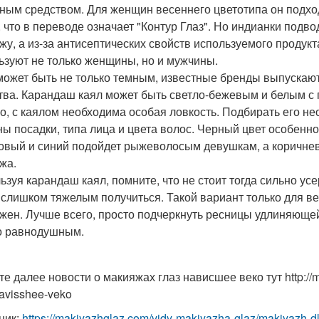
ным средством. Для женщин весеннего цветотипа он подход
, что в переводе означает "Контур Глаз". Но индианки подво
жу, а из-за антисептических свойств используемого продукт
ьзуют не только женщины, но и мужчины.
может быть не только темным, известные бренды выпускают
тва. Карандаш каял может быть светло-бежевым и белым с
о, с каялом необходима особая ловкость. Подбирать его не
ны посадки, типа лица и цвета волос. Черный цвет особенн
овый и синий подойдет рыжеволосым девушкам, а коричне
жа.
ьзуя карандаш каял, помните, что не стоит тогда сильно ус
 слишком тяжелым получиться. Такой вариант только для в
жен. Лучше всего, просто подчеркнуть ресницы удлиняющей
о равнодушным.
те далее новости о макияжах глаз нависшее веко тут http://
navisshee-veko
ник:
https://makiyazhglaz.com/vidy-makiyazha-glaz/makiyazh-d