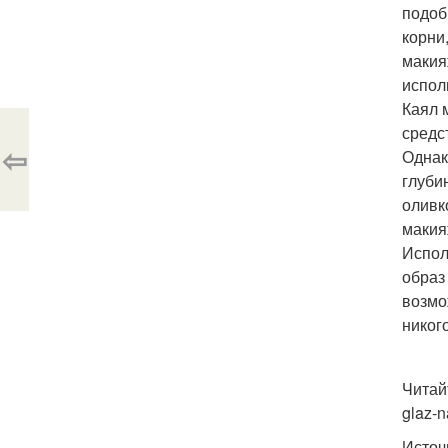
подоб
корни
макия
испол
Каял 
средс
⇦
Однак
глуби
оливк
макия
Испол
образ
возмо
никог
Читай
glaz-
Источ