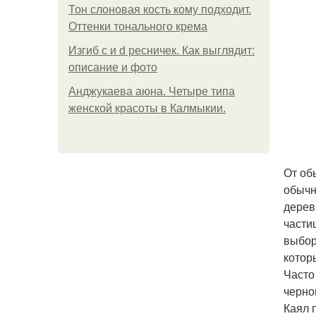
Тон слоновая кость кому подходит.
Оттенки тонального крема
Изгиб c и d ресничек. Как выглядит:
описание и фото
Анджукаева аюна. Четыре типа
женской красоты в Калмыкии.
От об
обычн
дерев
части
выбор
котор
Часто
черно
Каял 