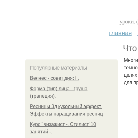
уроки, 
главная
Что
Многи
темно
Популярные материалы
целях
Велнес - совет дня: II.
для п
Форма (тип) лица - груша
(трапеция).
Ресницы 3д кукольный эффект.
Эффекты наращивания ресниц
Курс "визажист -. Стилист"10
занятий -.