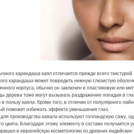
ычного карандаша каял отличается прежде всего текстурой -
ого карандаша может повредить нежную слизистую оболочку
янного корпуса, обычно он заключен в пластиковую или мета
цы дерева тоже могут вызывать раздражение попадая в гл
 в пользу каяла. Кроме того, в отличии от популярного лай
ый поможет избежать эффекта уменьшения глаз.
 для производства каяала используют голландскую сажу, од
го цвета. Благодаря этому элементу в составе получается 
пришел в европейскую косметологию из древних индийских 