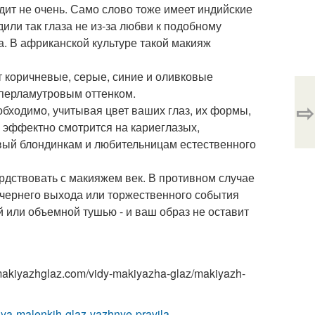
ит не очень. Само слово тоже имеет индийские
дили так глаза не из-за любви к подобному
а. В африканской культуре такой макияж
 коричневые, серые, синие и оливковые
 перламутровым оттенком.
⇨
обходимо, учитывая цвет ваших глаз, их формы,
о эффектно смотрится на кариеглазых,
вый блондинкам и любительницам естественного
ердствовать с макияжем век. В противном случае
ечернего выхода или торжественного события
 или объемной тушью - и ваш образ не оставит
makiyazhglaz.com/vidy-makiyazha-glaz/makiyazh-
lya-malenkih-glaz-vazhnye-pravila