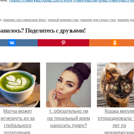
и:
макияж глаз нависшее веко
,
темный макияж глаз
,
макияж для серых глаз
,
макияж для
авилось? Поделитесь с друзьями!
Матча может
1. обязательно ли
Кошка милли
исчезнуть из-за
на тональный крем
отпраздновала 
глобального
наносить пудру?
лет по
потепления.
человечески