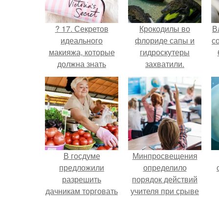
? 17. Секретов
Крокодилы во
В
идеального
флориде сапы и
с
макияжа, которые
гидроскутеры
должна знать
захватили.
каждая?
В госдуме
Минпросвещения
предложили
определило
разрешить
порядок действий
дачникам торговать
учителя при срыве
своей
урока.
сельхозпродукцией