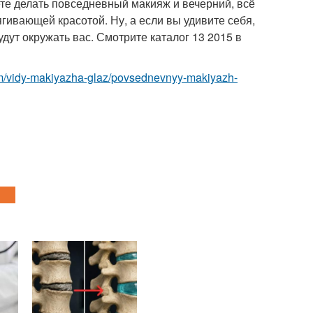
те делать повседневный макияж и вечерний, всё
гивающей красотой. Ну, а если вы удивите себя,
удут окружать вас. Смотрите каталог 13 2015 в
om/vidy-makiyazha-glaz/povsednevnyy-makiyazh-