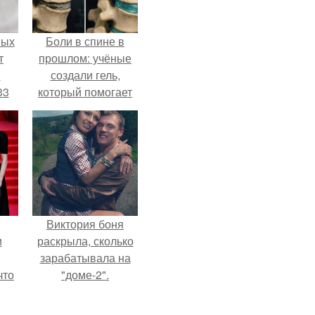
ных
Боли в спине в
т
прошлом: учёные
м
создали гель,
33
который помогает
.
восстанавливать
межпозвоночные
диски.
Виктория боня
и
раскрыла, сколько
зарабатывала на
что
"доме-2".
иты