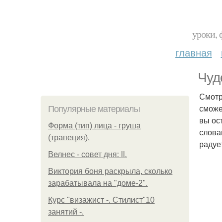
уроки, 
главная
Чуд
Смотр
сможе
Популярные материалы
вы ос
Форма (тип) лица - груша
слова
(трапеция).
радуе
Велнес - совет дня: II.
Виктория боня раскрыла, сколько
зарабатывала на "доме-2".
Курс "визажист -. Стилист"10
занятий -.