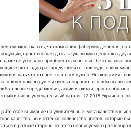
я невозможно сказать, что компания фаберлик дешевая, но 
продукции, просто нельзя дать такую низкую цену как в дру
е даже не успевают приобретать классные, безотказные нов
ующиеся хоть один раз продукцией от этой чудесной компани
лик и искать что то своё, то что им нужно. Несколькими сло
на, придет вам по душе и очень понравится, в нем вы по люб
шибательные предложения, акции и скидки, просто образно г
есный и очень увлекательный каталог 13 2015 Украина в эл
айте своё внимание на удивительные, мега качественные п
тное качество, но и оттенки, количество цветов, которые вы
гаться в разные стороны от этого неописуемого разнообрази