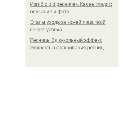
Изгиб c и d ресничек. Как выглядит:
описание и фото
Этапы ухода за кожей лица твой
секрет успеха.
Ресницы 3д кукольный эффект.
Эффекты наращивания ресниц