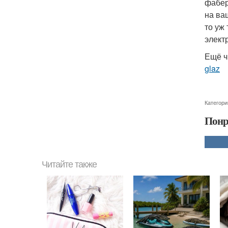
фабер
на ва
то уж
элект
Ещё ч
glaz
Категори
Понр
Читайте также