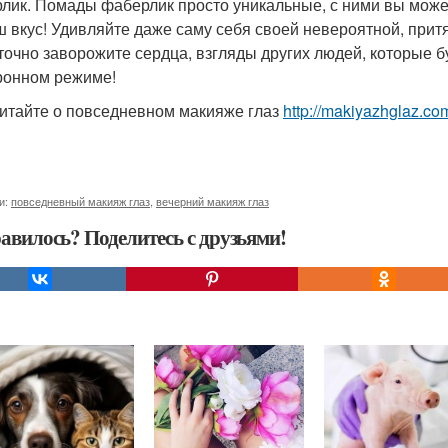
лик. Помады фаберлик просто уникальные, с ними вы може
ш вкус! Удивляйте даже саму себя своей невероятной, притя
 точно заворожите сердца, взгляды других людей, которые б
ронном режиме!
итайте о повседневном макияже глаз
http://makiyazhglaz.c
и:
повседневный макияж глаз
,
вечерний макияж глаз
авилось? Поделитесь с друзьями!