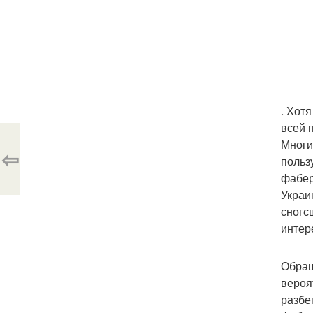
. Хот
всей 
Многи
⇦
польз
фабер
Украи
сногс
интер
Обращ
вероя
разбе