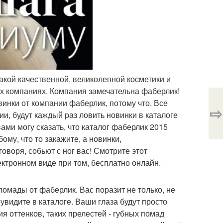
такой качественной, великолепной косметики и
гих компаниях. Компания замечательна фаберлик!
инки от компании фаберлик, потому что. Все
⇨
и, будут каждый раз ловить новинки в каталоге
вами могу сказать, что каталог фаберлик 2015
ому, что то закажите, а новинки,
оворя, собьют с ног вас! Смотрите этот
ектронном виде при том, бесплатно онлайн.
омады от фаберлик. Вас поразит не только, не
 увидите в каталоге. Ваши глаза будут просто
я оттенков, таких прелестей - губных помад