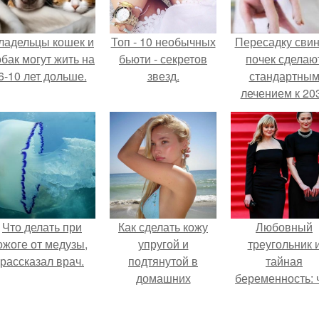
ладельцы кошек и
Топ - 10 необычных
Пересадку сви
обак могут жить на
бьюти - секретов
почек сделаю
6-10 лет дольше.
звезд.
стандартны
лечением к 20
году в Японии
Что делать при
Как сделать кожу
Любовный
ожоге от медузы,
упругой и
треугольник 
рассказал врач.
подтянутой в
тайная
домашних
беременность: 
условиях?
скрывает
наследница Ник