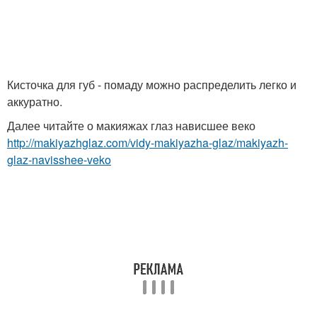
Кисточка для губ - помаду можно распределить легко и
аккуратно.
Далее читайте о макияжах глаз нависшее веко
http://makiyazhglaz.com/vidy-makiyazha-glaz/makiyazh-
glaz-navisshee-veko