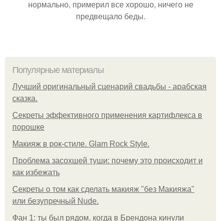
нормально, примерил все хорошо, ничего не
предвещало беды.
Популярные материалы
Лучший оригинальный сценарий свадьбы - арабская
сказка.
Секреты эффективного применения картифлекса в
порошке
Макияж в рок-стиле. Glam Rock Style.
Проблема засохшей туши: почему это происходит и
как избежать
Секреты о том как сделать макияж "без Макияжа"
или безупречный Nude.
Фан 1: ты был рядом, когда в Брендона кинули