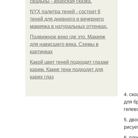
свадьбы - арабская сказка.
NYX палитра теней - состоит 6
теней для дневного и вечернего
макияжа в натуральных оттенках.
Подвижное веко где это. Макияж
для нависшего века. Схемы в
картинках
Какой цвет теней подходит глазам
карим. Какие тени подходят для
карих глаз
4. ск
для б
гелев
5. дв
рисует
6. пло