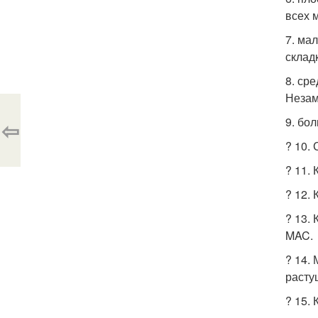
всех 
7. ма
склад
8. ср
Незам
9. бо
⇦
? 10.
? 11.
? 12.
? 13.
MAC.
? 14.
расту
? 15.