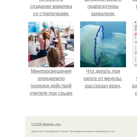
создании макияжа
гидроскутеры
со стрелочками.
захватили.
Минпросвещения
Что делать при
определило
ожоге от медузы,
порядок действий
рассказал врач.
р
учителя при срыве
урока.
© 2026 Макияж глаз
Уроки, фото, инструкции, отзывы. Как правильно сделать макияж для глаз.