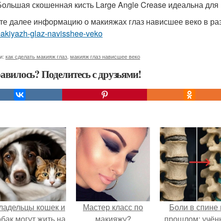
 Большая скошенная кисть Large Angle Crease идеальна для 
те далее информацию о макияжах глаз нависшее веко в р
makiyazh-glaz-navisshee-veko
и:
как сделать макияж глаз
,
макияж глаз нависшее веко
авилось? Поделитесь с друзьями!
ладельцы кошек и
Мастер класс по
Боли в спине 
обак могут жить на
макияжу?
прошлом: учён