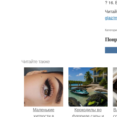
? 16.
Читай
glaz/
Категори
Понр
Читайте также
Маленькие
Крокодилы во
В
хитрости в
флориде сапы и
с