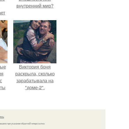
,
внутренний мир?
ает
ть
ые
вые
Виктория боня
мя
раскрыла, сколько
с
зарабатывала на
аты
"доме-2".
оту
на
язь
решено при указании обратной гиперссылки.