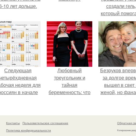
6-10 лет дольше.
создали гель
который помог
восстанавлива
межпозвоночн
диски.
Следующая
Любовный
Безруков впер
четырёхдневная
треугольник и
за долгое вре
абочая неделя для
тайная
вышел в свет 
россиян в начале
беременность: что
женой, но фан
ноября наступит.
скрывает
не оценили
наследница Никиты
скромную крас
Михалкова?
Анны: "какая о
скучная.
Контакты
Пользовательское соглашение
Обратная св
Политика конфидециальности
Копирование раз