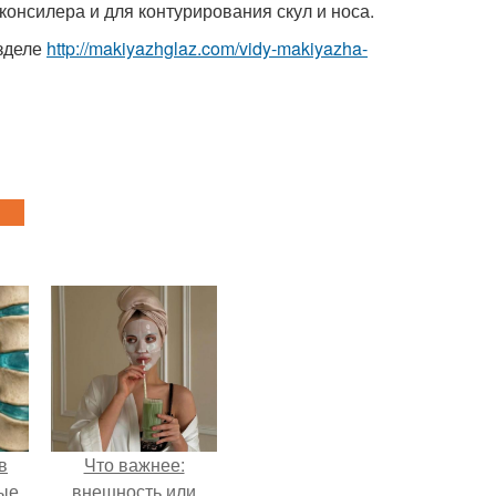
консилера и для контурирования скул и носа.
азделе
http://makiyazhglaz.com/vidy-makiyazha-
в
Что важнее:
ые
внешность или