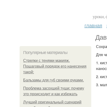
уроки, 
главная
Дав
Сохра
Популярные материалы
Для ч
Стрелки с тенями макияж.
1. ки
Пошаговый порядок его нанесения
нанос
такой:
2. кис
Бальзамы для губ своими руками.
3. ма
Проблема засохшей туши: почему
это происходит и как избежать
Лучший оригинальный сценарий