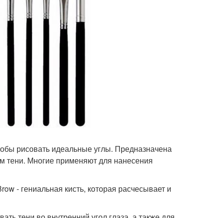
 чтобы рисовать идеальные углы. Предназначена
том тени. Многие применяют для нанесения
Brow - гениальная кисть, которая расчесывает и
ывать тени во внутренний угол глаза, а также для