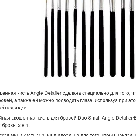
ошенная кисть Angle Detailer сделана специально для того,
ровей, а также ей можно подводить глаза, используя при э
ой подводки.
ойная скошенная кисть для бровей Duo Small Angle Detailer/
 бровь, 2 в 1.
ская мини кисть Mini Fluff идеальна для того, чтобы наклад