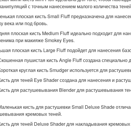
манипуляций с точным нанесением малого количества теней
ленькая плоская кисть Small Fluff предназначена для нанесе
ку века или под бровь.
едняя плоская кисть Medium Fluff идеально подходит для на
енима при макияже Smokey Eyes.
льшая плоская кисть Large Fluff подойдет для нанесения базо
 Скошенная пушистая кисть Angle Fluff создана специально
 Короткая круглая кисть Smudger используется для растуше
 Кисть для теней Eye Shader создана для нанесения и раст
 Кисть для растушевывания Blender для растушевывания те
 Маленькая кисть для растушевки Small Deluxe Shade отлич
шевывания кремовых теней.
 Кисть для теней Deluxe Shader для накладывания кремовых