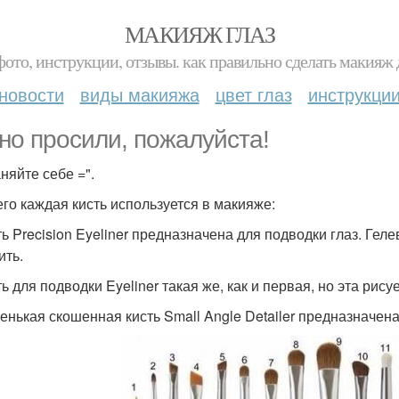
МАКИЯЖ ГЛАЗ
фото, инструкции, отзывы. как правильно сделать макияж д
новости
виды макияжа
цвет глаз
инструкци
но просили, пожалуйста!
няйте себе =".
его каждая кисть используется в макияже:
сть Precision Eyeliner предназначена для подводки глаз. Ге
ить.
ть для подводки Eyeliner такая же, как и первая, но эта рис
ленькая скошенная кисть Small Angle Detailer предназначен