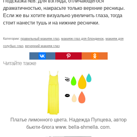
Подсказка №8: Для взгляда, отличающегося
драматичностью, накрасьте только верхние ресницы.
Если же вы хотите визуально увеличить глаза, тогда
стоит нанести тушь и на нижние реснички.
Категории:
правильный макияж глаз
,
макияж глаз для блондинок
,
макияж для
голубых глаз
,
вечерний макияж глаз
Читайте также
Платье лимонного цвета. Надежда Пупцева, автор
бьюти-блога www. bella-shmella. com.