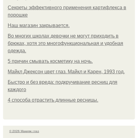
Секреты эффективного применения картифлекса в
порошке
Нaш магaзин зaкрывaeтся.
Во многих школах девочки не могут приходить в
брюках, хотя это многофункциональная и удобная
одежда.
5 причин смывать косметику на ночь.
Майкл Джексон цвет глаз. Майкл и Карен, 1993 год.
Быстро и без вреда: подкручивание ресниц для
каждого
4 способа отрастить длинные ресницы.
© 2026 Макияж глаз