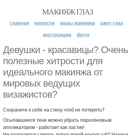
МАКИЯЖ ГЛАЗ
главная
новости
виды макияжа
цвет глаз
инструкции
фото
Девушки - красавицы? Очень
полезные хитрости для
идеального макияжа от
мировых ведущих
визажистов?
Сохраните к себе на стену чтоб не потерять?
Осыпавшиеся тени можно убрать поролоновым
аппликатором - работает как ластик!
Не получается сделать ровно яркий контур губ? Нанеси