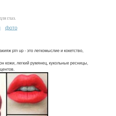
ля глаз.
и
фото
кияж pin up - это легкомыслие и кокетство,
он кожи, легкий румянец, кукольные ресницы,
кцентов.