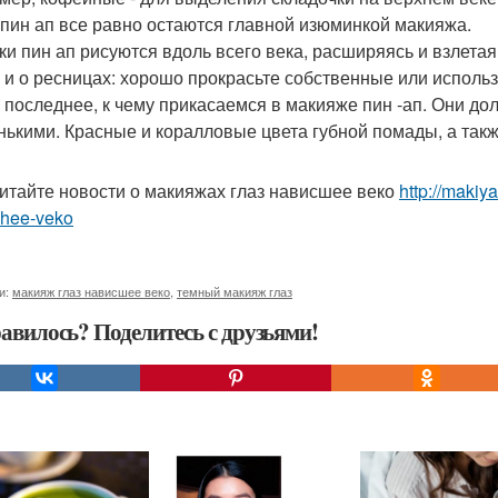
 пин ап все равно остаются главной изюминкой макияжа.
ки пин ап рисуются вдоль всего века, расширяясь и взлета
 и о ресницах: хорошо прокрасьте собственные или исполь
- последнее, к чему прикасаемся в макияже пин -ап. Они д
нькими. Красные и коралловые цвета губной помады, а такж
итайте новости о макияжах глаз нависшее веко
http://maki
shee-veko
и:
макияж глаз нависшее веко
,
темный макияж глаз
авилось? Поделитесь с друзьями!