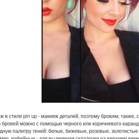
ж в стиле pin up - макияж деталей, поэтому бровям, также,
 бровей можно с помощью черного или коричневого каранд
дную палитру теней: белые, бежевые, розовые, золотистые о
мер, кофейные - для выделения складочки на верхнем веке.