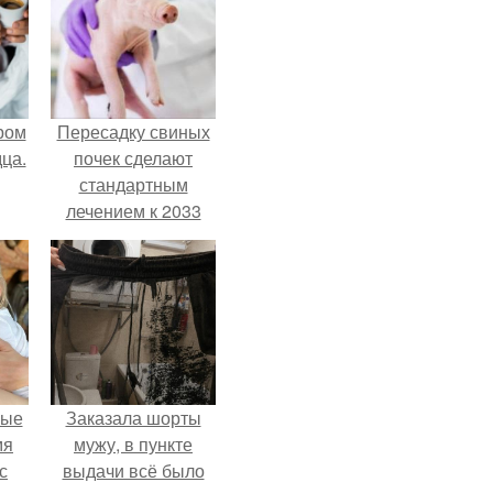
ром
Пересадку свиных
ца.
почек сделают
стандартным
лечением к 2033
году в Японии.
вые
Заказала шорты
мя
мужу, в пункте
с
выдачи всё было