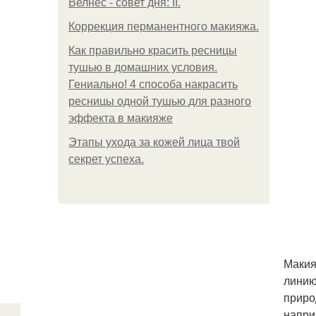
Велнес - совет дня: II.
Коррекция перманентного макияжа.
Как правильно красить ресницы
тушью в домашних условия.
Гениально! 4 способа накрасить
ресницы одной тушью для разного
эффекта в макияже
Этапы ухода за кожей лица твой
секрет успеха.
Макия
линию
приро
напри