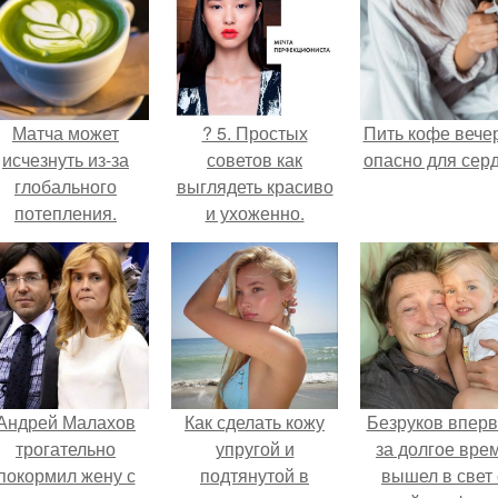
Матча может
? 5. Простых
Пить кофе вече
исчезнуть из-за
советов как
опасно для серд
глобального
выглядеть красиво
потепления.
и ухоженно.
Андрей Малахов
Как сделать кожу
Безруков впер
трогательно
упругой и
за долгое вре
покормил жену с
подтянутой в
вышел в свет 