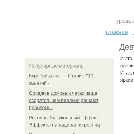
уроки, 
главная
Дев
И это
плени
Популярные материалы
Итак,
Курс "визажист -. Стилист"10
яркие
занятий -.
Соседи в домовых чатах чаще
ссорятся, чем реально решают
проблемы.
Ресницы 3д кукольный эффект.
Эффекты наращивания ресниц