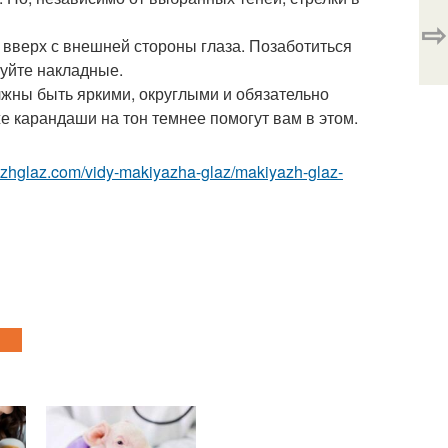
⇨
я вверх с внешней стороны глаза. Позаботиться
зуйте накладные.
олжны быть яркими, округлыми и обязательно
е карандаши на тон темнее помогут вам в этом.
yazhglaz.com/vidy-makiyazha-glaz/makiyazh-glaz-