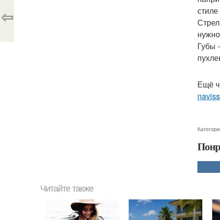
стиле
⇦
Стрел
нужно
Губы 
пухле
Ещё ч
navis
Категори
Понр
Читайте также