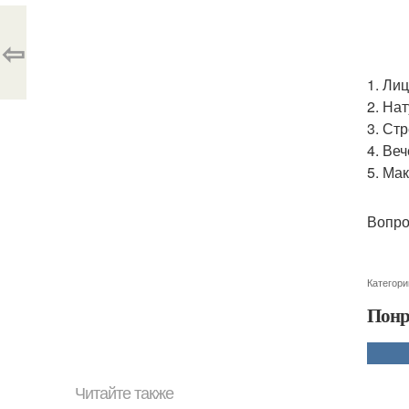
⇦
1. Ли
2. На
3. Ст
4. Ве
5. Ма
Вопро
Категори
Понр
Читайте также