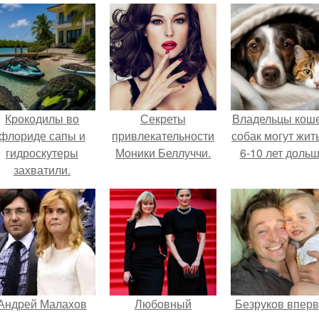
Крокодилы во
Секреты
Владельцы коше
флориде сапы и
привлекательности
собак могут жит
гидроскутеры
Моники Беллуччи.
6-10 лет дольш
захватили.
Андрей Малахов
Любовный
Безруков впер