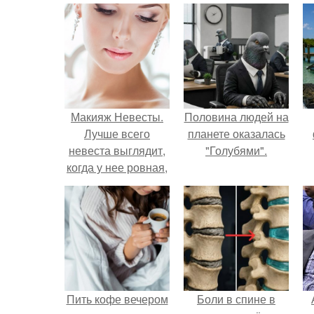
Макияж Невесты.
Половина людей на
Лучше всего
планете оказалась
невеста выглядит,
"Голубями".
когда у нее ровная,
естественно
выглядящая кожа.
Пить кофе вечером
Боли в спине в