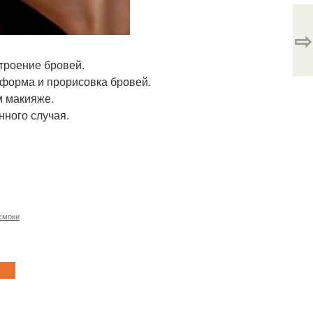
⇨
строение бровей.
 форма и прорисовка бровей.
м макияже.
нного случая.
смоки