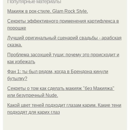
Популярные материалы
Макияж в рок-стиле. Glam Rock Style.
Секреты эффективного применения картифлекса в
порошке
Лучший оригинальный сценарий свадьбы - арабская
сказка.
Проблема засохшей туши: почему это происходит и
как избежать
Фан 1: ты был рядом, когда в Брендона кинули
бутылку?
Секреты о том как сделать макияж "без Макияжа"
или безупречный Nude.
Какой цвет теней подходит глазам карим. Какие тени
подходят для карих глаз