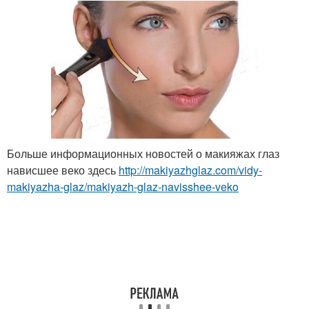
Больше информационных новостей о макияжах глаз
нависшее веко здесь
http://makiyazhglaz.com/vidy-
makiyazha-glaz/makiyazh-glaz-navisshee-veko