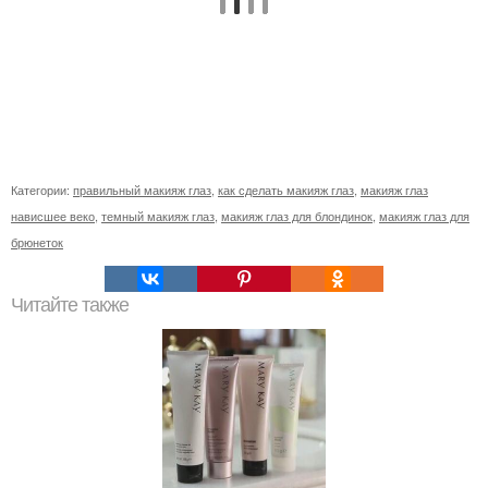
Категории:
правильный макияж глаз
,
как сделать макияж глаз
,
макияж глаз
нависшее веко
,
темный макияж глаз
,
макияж глаз для блондинок
,
макияж глаз для
брюнеток
Читайте также