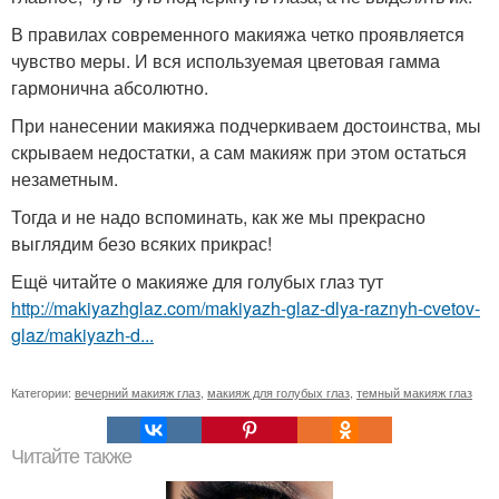
В правилах современного макияжа четко проявляется
чувство меры. И вся используемая цветовая гамма
гармонична абсолютно.
При нанесении макияжа подчеркиваем достоинства, мы
скрываем недостатки, а сам макияж при этом остаться
незаметным.
Тогда и не надо вспоминать, как же мы прекрасно
выглядим безо всяких прикрас!
Ещё читайте о макияже для голубых глаз тут
http://makiyazhglaz.com/makiyazh-glaz-dlya-raznyh-cvetov-
glaz/makiyazh-d...
Категории:
вечерний макияж глаз
,
макияж для голубых глаз
,
темный макияж глаз
Читайте также