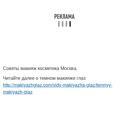
Советы макияж косметика Москва.
Читайте далее о темном макияже глаз
http://makiyazhglaz.com/vidy-makiyazha-glaz/temnyy-
makiyazh-glaz