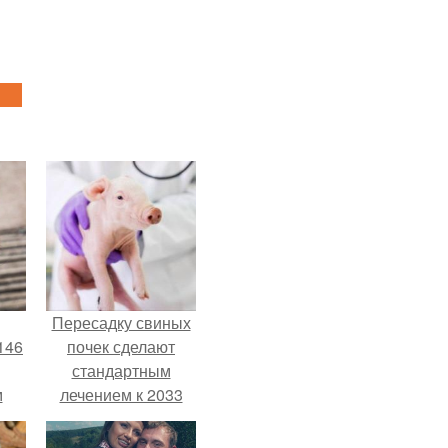
Пересадку свиных
146
почек сделают
стандартным
м
лечением к 2033
году в Японии.
а