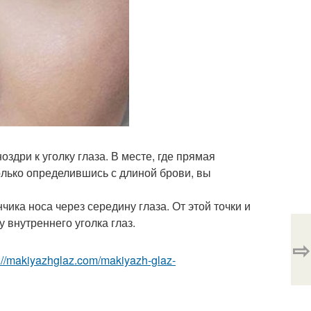
оздри к уголку глаза. В месте, где прямая
олько определившись с длиной брови, вы
чика носа через середину глаза. От этой точки и
у внутреннего уголка глаз.
⇨
p://makiyazhglaz.com/makiyazh-glaz-