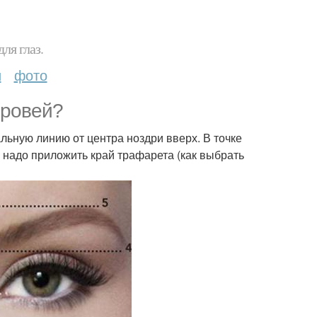
ля глаз.
и
фото
бровей?
альную линию от центра ноздри вверх. В точке
и надо приложить край трафарета (как выбрать