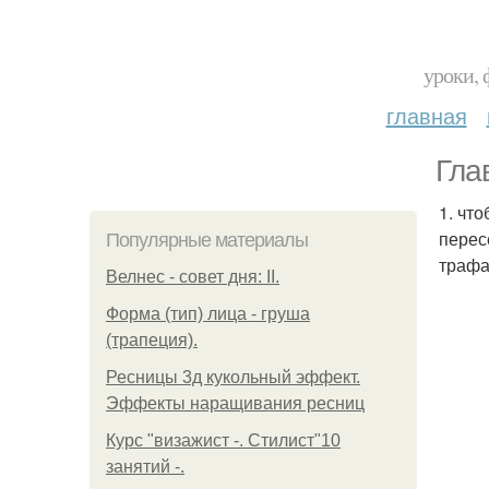
уроки, 
главная
Гла
1. чт
перес
Популярные материалы
трафа
Велнес - совет дня: II.
Форма (тип) лица - груша
(трапеция).
Ресницы 3д кукольный эффект.
Эффекты наращивания ресниц
Курс "визажист -. Стилист"10
занятий -.