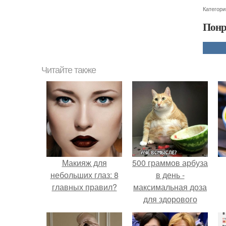
Категори
Понр
Читайте также
Макияж для
500 граммов арбуза
небольших глаз: 8
в день -
главных правил?
максимальная доза
для здорового
взрослого,
предупредили