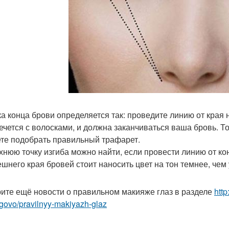
ка конца брови определяется так: проведите линию от края н
ечется с волосками, и должна заканчиваться ваша бровь. Т
те подобрать правильный трафарет.
рхнюю точку изгиба можно найти, если провести линию от кон
ешнего края бровей стоит наносить цвет на тон темнее, чем 
ите ещё новости о правильном макияже глаз в разделе
htt
govo/pravilnyy-makiyazh-glaz