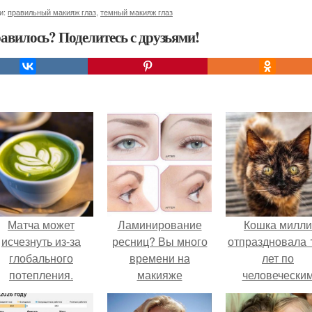
и:
правильный макияж глаз
,
темный макияж глаз
авилось? Поделитесь с друзьями!
Матча может
Ламинирование
Кошка милли
исчезнуть из-за
ресниц? Вы много
отпраздновала 
глобального
времени на
лет по
потепления.
макияже
человечески
экономите.
Меркам и
претендует н