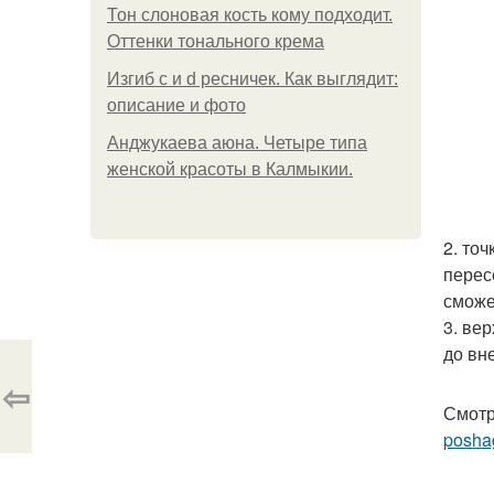
Тон слоновая кость кому подходит.
Оттенки тонального крема
Изгиб c и d ресничек. Как выглядит:
описание и фото
Анджукаева аюна. Четыре типа
женской красоты в Калмыкии.
2. точ
перес
сможе
3. ве
до вн
⇦
Смотр
posha