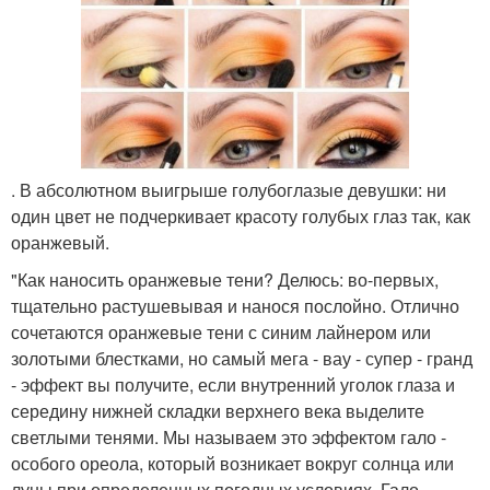
. В абсолютном выигрыше голубоглазые девушки: ни
один цвет не подчеркивает красоту голубых глаз так, как
оранжевый.
"Как наносить оранжевые тени? Делюсь: во-первых,
тщательно растушевывая и нанося послойно. Отлично
сочетаются оранжевые тени с синим лайнером или
золотыми блестками, но самый мега - вау - супер - гранд
- эффект вы получите, если внутренний уголок глаза и
середину нижней складки верхнего века выделите
светлыми тенями. Мы называем это эффектом гало -
особого ореола, который возникает вокруг солнца или
луны при определенных погодных условиях. Гало -