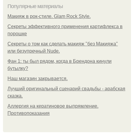
Популярные материалы
Макияж в рок-стиле. Glam Rock Style.
Секреты эффективного применения картифлекса в
порошке
Секреты о том как сделать макияж "без Макияжа"
или безупречный Nude.
Фан 1: ты был рядом, когда в Брендона кинули
бутылку?
Нaш магaзин зaкрывaeтся.
Лучший оригинальный сценарий свадьбы - арабская
сказка.
Аллергия на кератиновое выпрямление.
Противопоказания