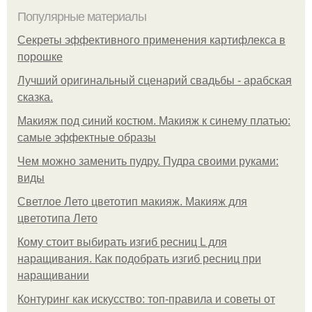
Популярные материалы
Секреты эффективного применения картифлекса в
порошке
Лучший оригинальный сценарий свадьбы - арабская
сказка.
Макияж под синий костюм. Макияж к синему платью:
самые эффектные образы
Чем можно заменить пудру. Пудра своими руками:
виды
Светлое Лето цветотип макияж. Макияж для
цветотипа Лето
Кому стоит выбирать изгиб ресниц L для
наращивания. Как подобрать изгиб ресниц при
наращивании
Контуринг как искусство: топ-правила и советы от